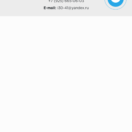
+7 (925) 665-06-03
E-mail:
i30-41@yandex.ru
О КОМПАНИИ
Наши дизайны
Хиты продаж
Магазины
О компании
Рассрочки и Кредитование
Политика конфиденциальности
ПОКУПАТЕЛЯМ
Доставка
Самовывоз
Возврат