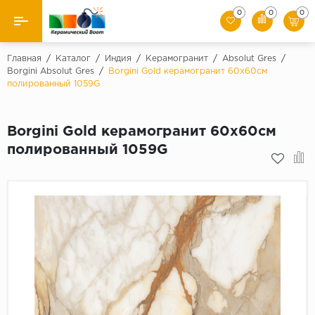
0
0
0
Назад
Главная
/
Каталог
/
Индия
/
Керамогранит
/
Absolut Gres
/
Borgini Absolut Gres
/
Borgini Gold керамогранит 60x60см
полированный 1059G
Производители
Керамическая плитка
Borgini Gold керамогранит 60x60см
полированный 1059G
Керамогранит
Мозаики
Искусственный камень
Клинкер