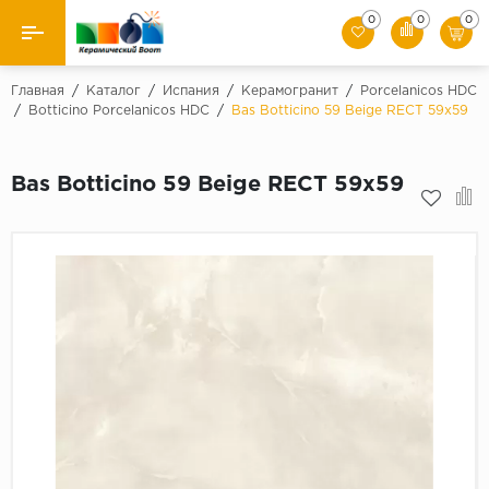
0
0
0
Назад
Главная
/
Каталог
/
Испания
/
Керамогранит
/
Porcelanicos HDC
/
Botticino Porcelanicos HDC
/
Bas Botticino 59 Beige RECT 59x59
Производители
Bas Botticino 59 Beige RECT 59x59
Керамическая плитка
Керамогранит
Мозаики
Искусственный камень
Клинкер