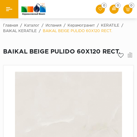
0
0
0
Назад
Главная
/
Каталог
/
Испания
/
Керамогранит
/
KERATILE
/
BAIKAL KERATILE
/
BAIKAL BEIGE PULIDO 60X120 RECT.
Производители
BAIKAL BEIGE PULIDO 60X120 RECT.
Керамическая плитка
Керамогранит
Мозаики
Искусственный камень
Клинкер