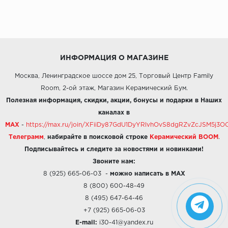
ИНФОРМАЦИЯ О МАГАЗИНЕ
Москва, Ленинградское шоссе дом 25, Торговый Центр Family
Room, 2-ой этаж, Магазин Керамический Бум.
Полезная информация, скидки, акции, бонусы и подарки в Наших
каналах в
MAX
-
https://max.ru/join/XFiiDy87GdU1DyYRlvhOvS8dgRZvZcJSM5j
Телеграмм
,
набирайте в поисковой строке
Керамический BOOM
.
Подписывайтесь и следите за новостями и новинками!
Звоните нам:
8 (925) 665-06-03
-
можно написать в MAX
8 (800) 600-48-49
8 (495) 647-64-46
+7 (925) 665-06-03
E-mail:
i30-41@yandex.ru