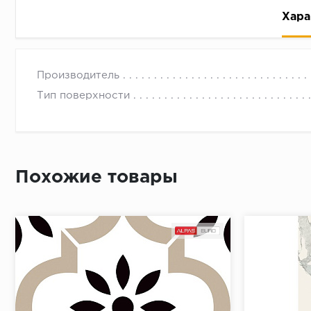
Хара
Производитель
Тип поверхности
Рассрочка беспроцентная: вы не платите за пользо
Высокая вероятность одобрения: до 95%
Похожие товары
Быстрое рассмотрение: решение от банка придет в
Подписание договора доступным способом: в магаз
Одобрение за 1-2 минуты
Срок предоставления кредита от 3 до 36 месяцев С
Достаточно только паспорта