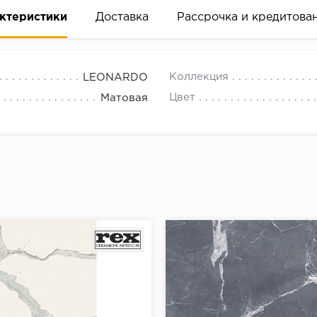
ктеристики
Доставка
Рассрочка и кредитова
Коллекция
LEONARDO
Цвет
Матовая
вание деньгами
ам за 2 минуты прямо в форме заявки на той же страни
ине, на встрече с представителем или по СМС
рок предоставления рассрочки от 3 до 10 месяцев