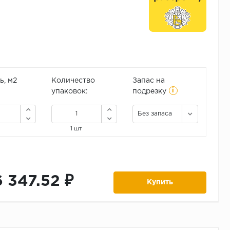
, м2
Количество
Запас на
i
упаковок:
подрезку
Без запаса
1 шт
6 347.52 ₽
Купить