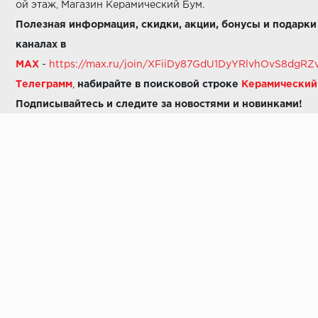
ой этаж, Магазин Керамический Бум.
Полезная информация, скидки, акции, бонусы и подарки
каналах в
MAX
-
https://max.ru/join/XFiiDy87GdU1DyYRlvhOvS8dg
Телеграмм
,
набирайте в поисковой строке
Керамически
Подписывайтесь и следите за новостями и новинками!
Звоните нам:
8 (925) 665-06-03
-
можно написать в MAX
8 (800) 600-48-49
8 (495) 647-64-46
+7 (925) 665-06-03
E-mail:
i30-41@yandex.ru