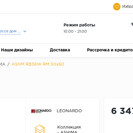
Избра
Режим работы
Москва, Ленинградское шоссе дом 25, Торговый Центр Family Room, 2-ой этаж, Магазин Керамический Бум.
10:00 - 21:00
Наши дизайны
Доставка
Рассрочка и кредит
MA
/
ASHM RB36W RM 30x60
6 34
LEONARDO
Коллекция
- ASHIMA