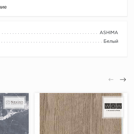
ние
ASHIMA
Белый
це