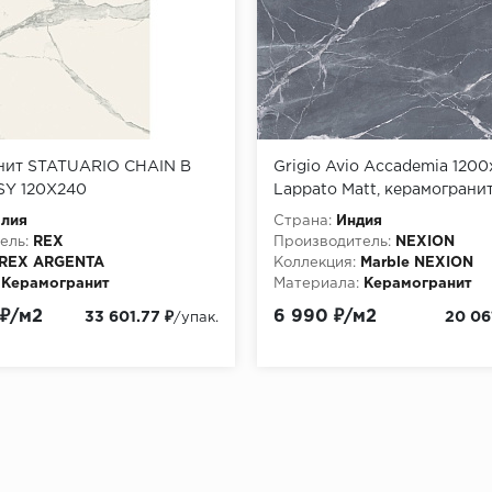
нит STATUARIO CHAIN B
Grigio Avio Accademia 120
Y 120X240
Lappato Matt, керамограни
алия
Страна:
Индия
ель:
REX
Производитель:
NEXION
REX ARGENTA
Коллекция:
Marble NEXION
Керамогранит
Материала:
Керамогранит
 ₽/м2
6 990 ₽/м2
33 601.77 ₽
20 06
/упак.