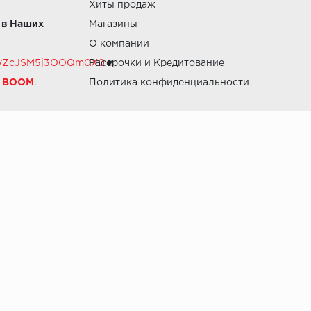
Хиты продаж
 в Наших
Магазины
О компании
RZvZcJSM5j3OOQm0X0
Рассрочки и Кредитование
и
й BOOM
.
Политика конфиденциальности