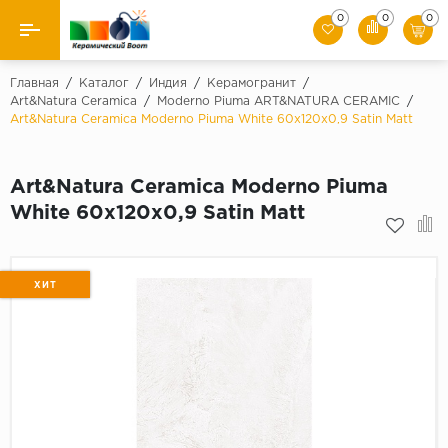
0
0
0
Назад
Главная
/
Каталог
/
Индия
/
Керамогранит
/
Art&Natura Ceramica
/
Moderno Piuma ART&NATURA CERAMIC
/
Art&Natura Ceramica Moderno Piuma White 60x120х0,9 Satin Matt
Производители
Керамическая плитка
Art&Natura Ceramica Moderno Piuma
White 60x120х0,9 Satin Matt
Керамогранит
Мозаики
ХИТ
Искусственный камень
Клинкер