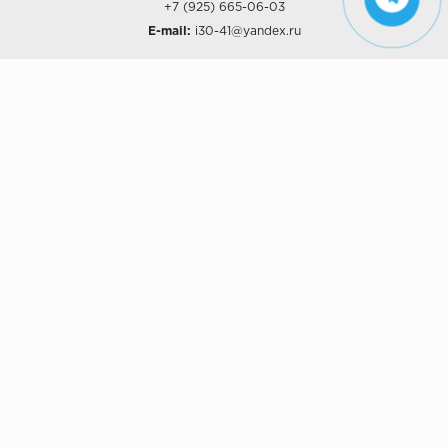
+7 (925) 665-06-03
E-mail:
i30-41@yandex.ru
О КОМПАНИИ
Наши дизайны
Хиты продаж
Магазины
О компании
Рассрочки и Кредитование
Политика конфиденциальности
ПОКУПАТЕЛЯМ
Доставка
Самовывоз
Возврат