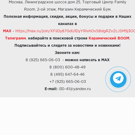
Москва, Ленинградское шоссе дом 25, Торговый Центр Family
Room, 2-ой этаж, Магазин Керамический Бум.
Полезная информация, скидки, акции, бонусы и подарки в Наших
каналах в
MAX
-
https://max.ru/join/XFiiDy87GdU1DyYRlvhOvS8dgRZvZcJSM5j
Телеграмм
,
набирайте в поисковой строке
Керамический BOOM
.
Подписывайтесь и следите за новостями и новинками!
Звоните нам:
8 (925) 665-06-03
-
можно написать в MAX
8 (800) 600-48-49
8 (495) 647-64-46
+7 (925) 665-06-03
E-mail:
i30-41@yandex.ru
О КОМПАНИИ
Наши дизайны
Хиты продаж
Магазины
О компании