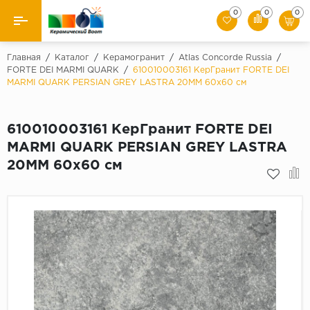
0
0
0
Назад
Главная
/
Каталог
/
Керамогранит
/
Atlas Concorde Russia
/
FORTE DEI MARMI QUARK
/
610010003161 КерГранит FORTE DEI
MARMI QUARK PERSIAN GREY LASTRA 20MM 60x60 см
Производители
Керамическая плитка
610010003161 КерГранит FORTE DEI
MARMI QUARK PERSIAN GREY LASTRA
Керамогранит
20MM 60x60 см
Мозаики
Искусственный камень
Клинкер