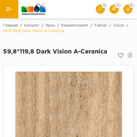
0
0
0
Назад
Главная
/
Каталог
/
Иран
/
Керамогранит
/
Fakhar
/
Vision
/
59,8*119,8 Dark Vision A-Ceranica
Производители
59,8*119,8 Dark Vision A-Ceranica
Керамическая плитка
Керамогранит
Мозаики
Искусственный камень
Клинкер