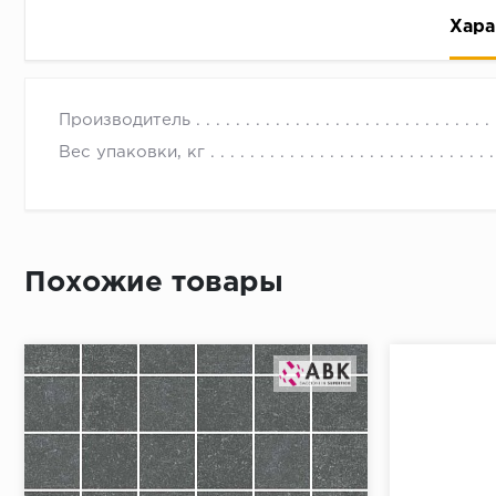
Хара
Производитель
Вес упаковки, кг
Рассрочка беспроцентная: вы не платите за пользо
Высокая вероятность одобрения: до 95%
Похожие товары
Быстрое рассмотрение: решение от банка придет в
Подписание договора доступным способом: в магаз
Одобрение за 1-2 минуты
Срок предоставления кредита от 3 до 36 месяцев С
Достаточно только паспорта