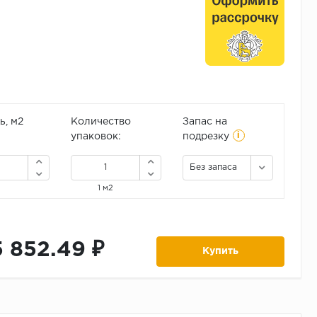
, м2
Количество
Запас на
i
упаковок:
подрезку
Без запаса
1 м2
5 852.49 ₽
Купить