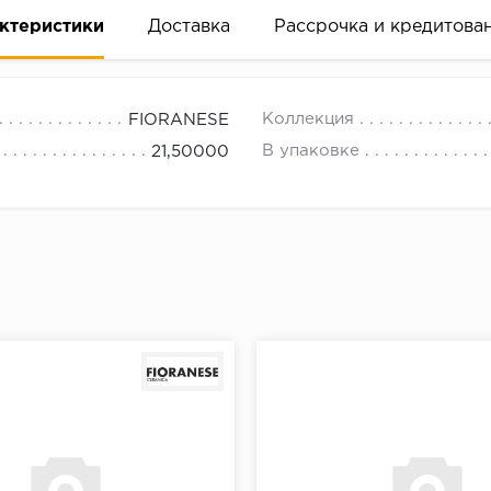
ктеристики
Доставка
Рассрочка и кредитова
Коллекция
FIORANESE
В упаковке
21,50000
вание деньгами
ам за 2 минуты прямо в форме заявки на той же страни
ине, на встрече с представителем или по СМС
рок предоставления рассрочки от 3 до 10 месяцев