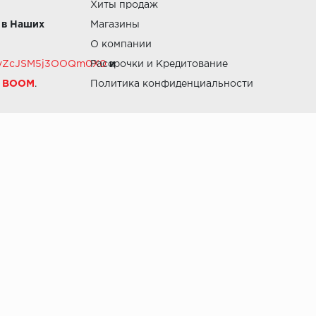
Хиты продаж
 в Наших
Магазины
О компании
RZvZcJSM5j3OOQm0X0
Рассрочки и Кредитование
и
й BOOM
.
Политика конфиденциальности