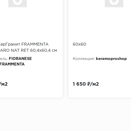
КерГранит FRAMMENTA
60х60
IARO NAT RET 60,4x60,4 см
ель:
FIORANESE
Коллекция:
keramoproshop
FRAMMENTA
₽/м2
1 650 ₽/м2