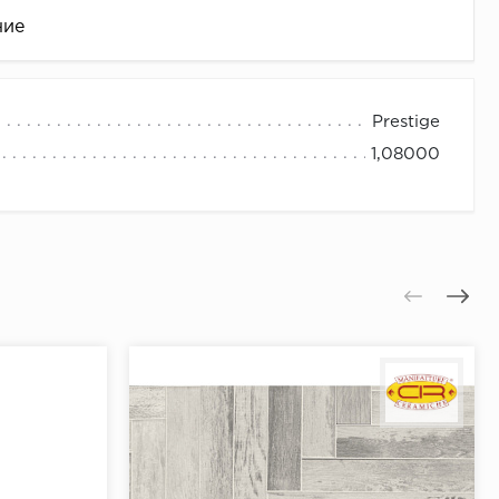
ние
Prestige
1,08000
це