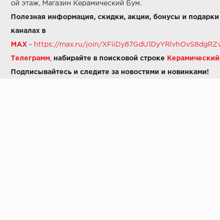
ой этаж, Магазин Керамический Бум.
Полезная информация, скидки, акции, бонусы и подарки
каналах в
MAX
-
https://max.ru/join/XFiiDy87GdU1DyYRlvhOvS8dg
Телеграмм
,
набирайте в поисковой строке
Керамически
Подписывайтесь и следите за новостями и новинками!
Звоните нам:
8 (925) 665-06-03
-
можно написать в MAX
8 (800) 600-48-49
8 (495) 647-64-46
+7 (925) 665-06-03
E-mail:
i30-41@yandex.ru