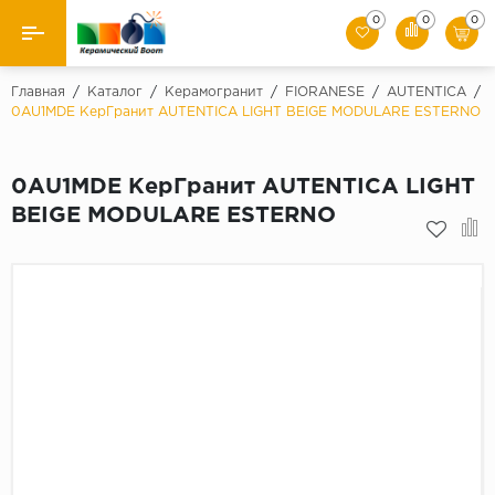
0
0
0
Назад
Главная
/
Каталог
/
Керамогранит
/
FIORANESE
/
AUTENTICA
/
0AU1MDE КерГранит AUTENTICA LIGHT BEIGE MODULARE ESTERNO
Производители
0AU1MDE КерГранит AUTENTICA LIGHT
Керамическая плитка
BEIGE MODULARE ESTERNO
Керамогранит
Мозаики
Искусственный камень
Клинкер