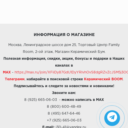
ИНФОРМАЦИЯ О МАГАЗИНЕ
Москва, Ленинградское шоссе дом 25, Торговый Центр Family
Room, 2-ой этаж, Магазин Керамический Бум.
Полезная информация, скидки, акции, бонусы и подарки в Наших
каналах в
MAX
-
https://max.ru/join/XFiiDy87GdU1DyYRlvhOvS8dgRZvZcJSM5j
Телеграмм
,
набирайте в поисковой строке
Керамический BOOM
.
Подписывайтесь и следите за новостями и новинками!
Звоните нам:
8 (925) 665-06-03
-
можно написать в MAX
8 (800) 600-48-49
8 (495) 647-64-46
+7 (925) 665-06-03
E-mail:
i30-41@yandex.ru