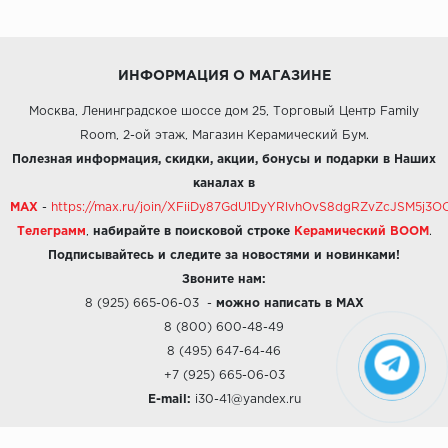
ИНФОРМАЦИЯ О МАГАЗИНЕ
Москва, Ленинградское шоссе дом 25, Торговый Центр Family
Room, 2-ой этаж, Магазин Керамический Бум.
Полезная информация, скидки, акции, бонусы и подарки в Наших
каналах в
MAX
-
https://max.ru/join/XFiiDy87GdU1DyYRlvhOvS8dgRZvZcJSM5j
Телеграмм
,
набирайте в поисковой строке
Керамический BOOM
.
Подписывайтесь и следите за новостями и новинками!
Звоните нам:
8 (925) 665-06-03
-
можно написать в MAX
8 (800) 600-48-49
8 (495) 647-64-46
+7 (925) 665-06-03
E-mail:
i30-41@yandex.ru
О КОМПАНИИ