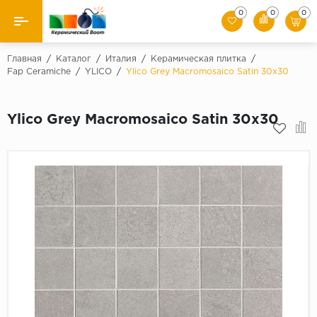
0
0
0
Назад
Главная
/
Каталог
/
Италия
/
Керамическая плитка
/
Fap Ceramiche
/
YLICO
/
Ylico Grey Macromosaico Satin 30x30
Производители
Ylico Grey Macromosaico Satin 30x30
Керамическая плитка
Керамогранит
Мозаики
Искусственный камень
Клинкер