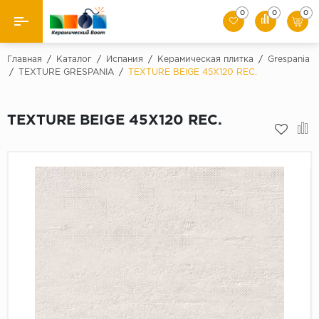
0
0
0
Назад
Главная
/
Каталог
/
Испания
/
Керамическая плитка
/
Grespania
/
TEXTURE GRESPANIA
/
TEXTURE BEIGE 45X120 REC.
Производители
TEXTURE BEIGE 45X120 REC.
Керамическая плитка
Керамогранит
Мозаики
Искусственный камень
Клинкер