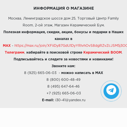
ИНФОРМАЦИЯ О МАГАЗИНЕ
Москва, Ленинградское шоссе дом 25, Торговый Центр Family
Room, 2-ой этаж, Магазин Керамический Бум.
Полезная информация, скидки, акции, бонусы и подарки в Наших
каналах в
MAX
-
https://max.ru/join/XFiiDy87GdU1DyYRlvhOvS8dgRZvZcJSM5j
Телеграмм
,
набирайте в поисковой строке
Керамический BOOM
.
Подписывайтесь и следите за новостями и новинками!
Звоните нам:
8 (925) 665-06-03
-
можно написать в MAX
8 (800) 600-48-49
8 (495) 647-64-46
+7 (925) 665-06-03
E-mail:
i30-41@yandex.ru
О КОМПАНИИ
Наши дизайны