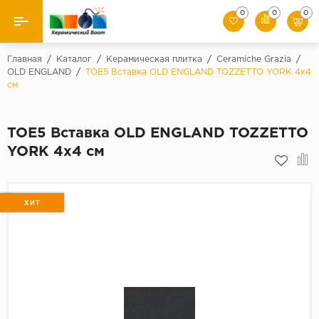
0
0
0
Назад
Главная
/
Каталог
/
Керамическая плитка
/
Ceramiche Grazia
/
OLD ENGLAND
/
TOE5 Вставка OLD ENGLAND TOZZETTO YORK 4x4
см
Производители
Керамическая плитка
TOE5 Вставка OLD ENGLAND TOZZETTO
YORK 4x4 см
Керамогранит
Мозаики
ХИТ
Искусственный камень
Клинкер