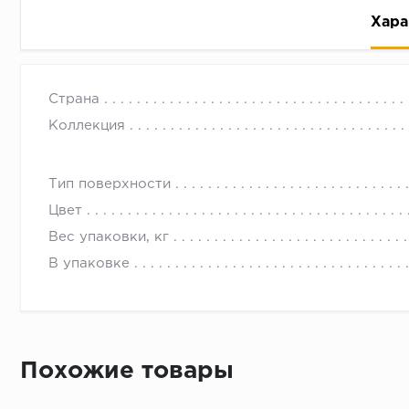
Хара
Страна
Коллекция
Тип поверхности
Рассрочка беспроцентная: вы не платите за пользо
Цвет
Высокая вероятность одобрения: до 95%
Вес упаковки, кг
Быстрое рассмотрение: решение от банка придет в
В упаковке
Подписание договора доступным способом: в магаз
Одобрение за 1-2 минуты
Срок предоставления кредита от 3 до 36 месяцев С
Достаточно только паспорта
Похожие товары