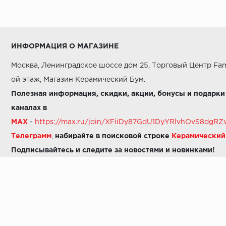
ИНФОРМАЦИЯ О МАГАЗИНЕ
Москва, Ленинградское шоссе дом 25, Торговый Центр Fam
ой этаж, Магазин Керамический Бум.
Полезная информация, скидки, акции, бонусы и подарки
каналах в
MAX
-
https://max.ru/join/XFiiDy87GdU1DyYRlvhOvS8dg
Телеграмм
,
набирайте в поисковой строке
Керамически
Подписывайтесь и следите за новостями и новинками!
Звоните нам:
8 (925) 665-06-03
-
можно написать в MAX
8 (800) 600-48-49
8 (495) 647-64-46
+7 (925) 665-06-03