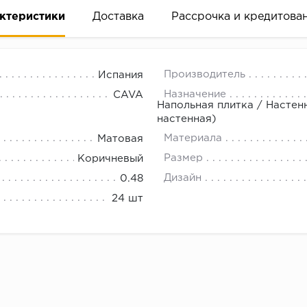
ктеристики
Доставка
Рассрочка и кредитова
Производитель
Испания
Назначение
CAVA
Напольная плитка / Настен
настенная)
Материала
Матовая
вание деньгами
Размер
Коричневый
Дизайн
0.48
ам за 2 минуты прямо в форме заявки на той же страни
24 шт
ине, на встрече с представителем или по СМС
рок предоставления рассрочки от 3 до 10 месяцев