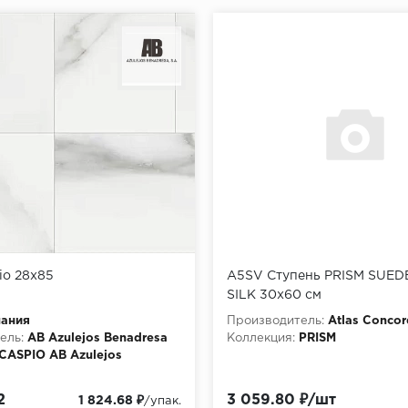
io 28x85
A5SV Ступень PRISM SUE
SILK 30x60 см
пания
Производитель:
Atlas Concor
ель:
AB Azulejos Benadresa
Коллекция:
PRISM
CASPIO AB Azulejos
Керамическая плитка
2
3 059.80 ₽/шт
1 824.68 ₽
/упак.