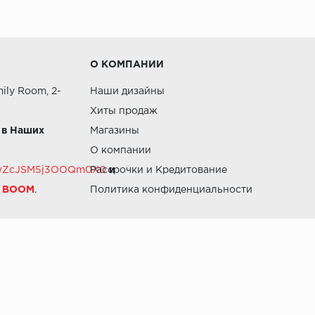
О КОМПАНИИ
ily Room, 2-
Наши дизайны
Хиты продаж
 в Наших
Магазины
О компании
RZvZcJSM5j3OOQm0X0
Рассрочки и Кредитование
и
й BOOM
.
Политика конфиденциальности