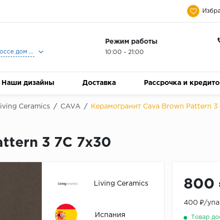
Избра
Режим работы
Москва, Ленинградское шоссе дом 25, Торговый Центр Family Room, 2-ой этаж, Магазин Керамический Бум.
10:00 - 21:00
Наши дизайны
Доставка
Рассрочка и кредит
iving Ceramics
/
CAVA
/
Керамогранит Cava Brown Pattern 3
ttern 3 7C 7x30
800 
Living Ceramics
400 ₽/упа
Испания
Товар до