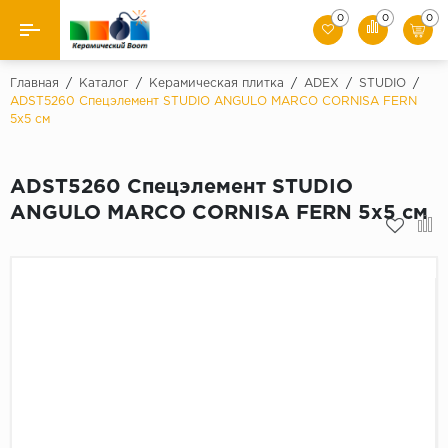
0
0
0
Назад
Главная
/
Каталог
/
Керамическая плитка
/
ADEX
/
STUDIO
/
ADST5260 Спецэлемент STUDIO ANGULO MARCO CORNISA FERN
5x5 см
Производители
Керамическая плитка
ADST5260 Спецэлемент STUDIO
ANGULO MARCO CORNISA FERN 5x5 см
Керамогранит
Мозаики
Искусственный камень
Клинкер