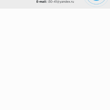
E-mail:
i30-41@yandex.ru
О КОМПАНИИ
Наши дизайны
Хиты продаж
Магазины
О компании
Рассрочки и Кредитование
Политика конфиденциальности
ПОКУПАТЕЛЯМ
Доставка
Самовывоз
Возврат