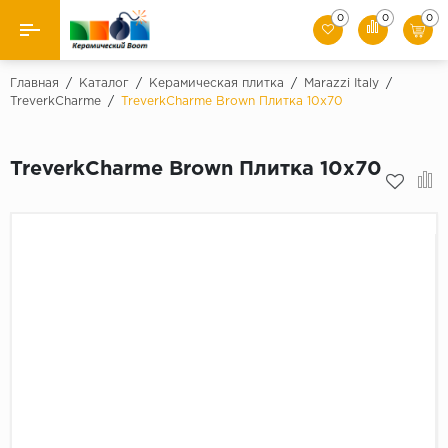
0
0
0
Назад
Главная
/
Каталог
/
Керамическая плитка
/
Marazzi Italy
/
TreverkCharme
/
TreverkCharme Brown Плитка 10x70
Производители
TreverkCharme Brown Плитка 10x70
Керамическая плитка
Керамогранит
Мозаики
Искусственный камень
Клинкер