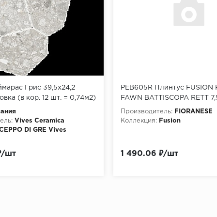
марас Грис 39,5x24,2
PEB605R Плинтус FUSION
ка (в кор. 12 шт. = 0,74м2)
FAWN BATTISCOPA RETT 7,
Aymaras-SPR Gris
пания
Производитель:
FIORANESE
ель:
Vives Ceramica
Коллекция:
Fusion
CEPPO DI GRE Vives
Керамогранит
₽/шт
1 490.06 ₽/шт