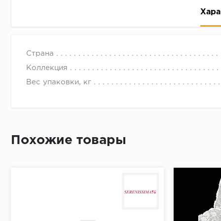
Хара
Страна
Коллекция
Вес упаковки, кг
Рассрочка беспроцентная: вы не платите за пользо
Высокая вероятность одобрения: до 95%
Быстрое рассмотрение: решение от банка придет в
Похожие товары
Подписание договора доступным способом: в магаз
Одобрение за 1-2 минуты
Срок предоставления кредита от 3 до 36 месяцев С
Достаточно только паспорта