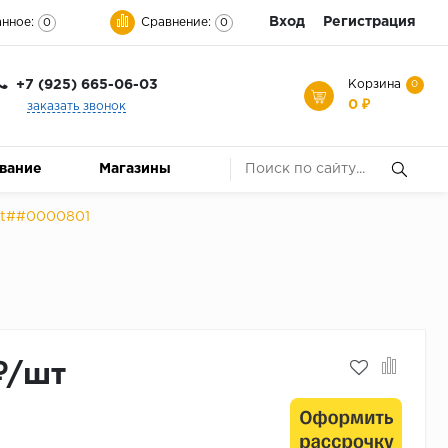
Вход
Регистрация
нное:
Сравнение:
0
0
+7 (925) 665-06-03
Корзина
0
0 ₽
заказать звонок
ование
Магазины
Art##0000801
₽/шт