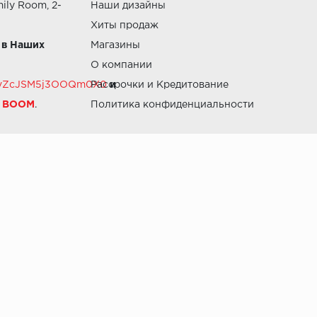
ily Room, 2-
Наши дизайны
Хиты продаж
 в Наших
Магазины
О компании
RZvZcJSM5j3OOQm0X0
Рассрочки и Кредитование
и
й BOOM
.
Политика конфиденциальности