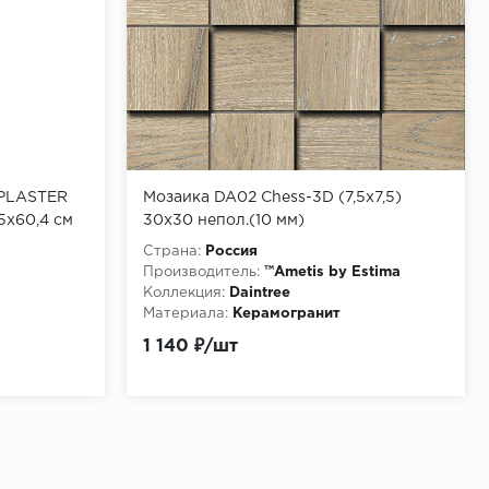
 PLASTER
Мозаика DA02 Chess-3D (7,5x7,5)
5x60,4 см
30x30 непол.(10 мм)
Страна:
Россия
Производитель:
™Ametis by Estima
Коллекция:
Daintree
Материала:
Керамогранит
Особенности:
1 140 ₽/шт
http://pixmosaic.ruМозаика