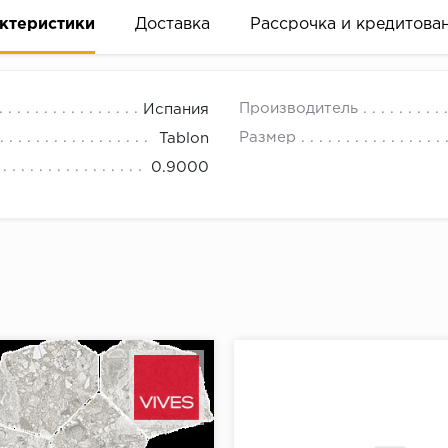
ктеристики
Доставка
Рассрочка и кредитова
Производитель
Испания
Размер
Tablon
0.9000
вание деньгами
ам за 2 минуты прямо в форме заявки на той же страни
ине, на встрече с представителем или по СМС
рок предоставления рассрочки от 3 до 10 месяцев