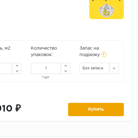
, м2
Количество
Запас на
i
упаковок:
подрезку
Без запаса
1 шт
910 ₽
Купить