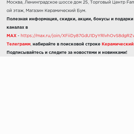
Москва, Ленинградское шоссе дом 25, Торговый Центр Fam
ой этаж, Магазин Керамический Бум.
Полезная информация, скидки, акции, бонусы и подарки
каналах в
MAX
-
https://max.ru/join/XFiiDy87GdU1DyYRlvhOvS8dg
Телеграмм
,
набирайте в поисковой строке
Керамически
Подписывайтесь и следите за новостями и новинками!
Звоните нам:
8 (925) 665-06-03
-
можно написать в MAX
8 (800) 600-48-49
8 (495) 647-64-46
+7 (925) 665-06-03
E-mail:
i30-41@yandex.ru