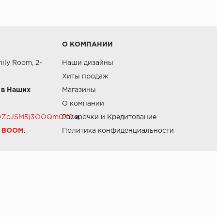
О КОМПАНИИ
ily Room, 2-
Наши дизайны
Хиты продаж
 в Наших
Магазины
О компании
RZvZcJSM5j3OOQm0X0
Рассрочки и Кредитование
и
й BOOM
.
Политика конфиденциальности