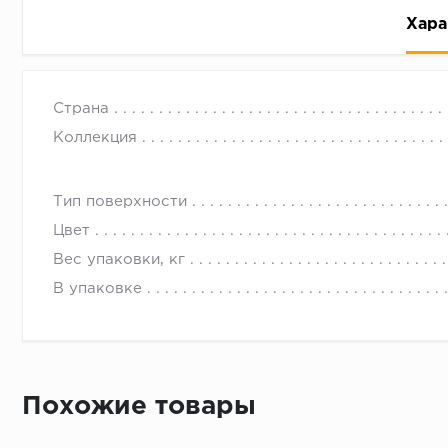
Хара
Страна
Коллекция
Тип поверхности
Рассрочка беспроцентная: вы не платите за пользо
Цвет
Высокая вероятность одобрения: до 95%
Вес упаковки, кг
Быстрое рассмотрение: решение от банка придет в
В упаковке
Подписание договора доступным способом: в магаз
Одобрение за 1-2 минуты
Срок предоставления кредита от 3 до 36 месяцев С
Достаточно только паспорта
Похожие товары