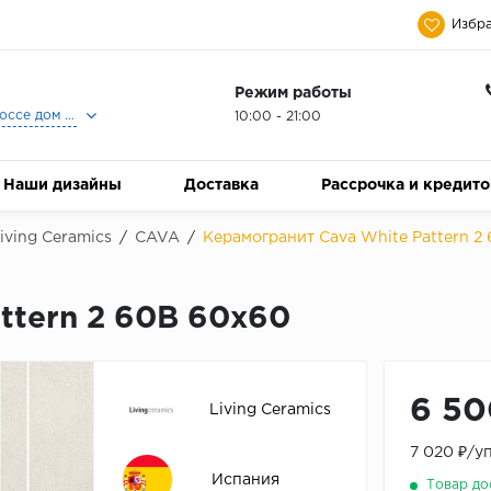
Избра
Режим работы
Москва, Ленинградское шоссе дом 25, Торговый Центр Family Room, 2-ой этаж, Магазин Керамический Бум.
10:00 - 21:00
Наши дизайны
Доставка
Рассрочка и кредит
iving Ceramics
/
CAVA
/
Керамогранит Cava White Pattern 2
ttern 2 60B 60x60
6 50
Living Ceramics
7 020 ₽/у
Испания
Товар до