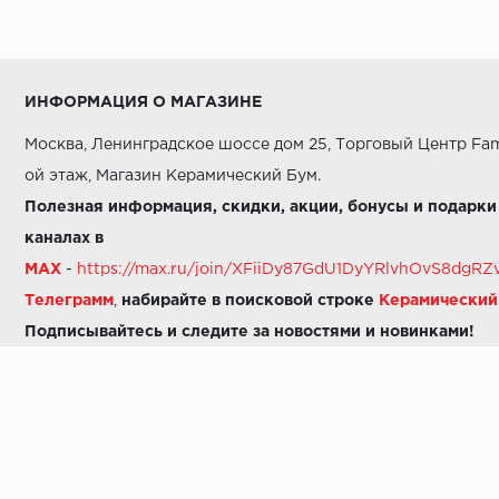
ИНФОРМАЦИЯ О МАГАЗИНЕ
Москва, Ленинградское шоссе дом 25, Торговый Центр Fam
ой этаж, Магазин Керамический Бум.
Полезная информация, скидки, акции, бонусы и подарки
каналах в
MAX
-
https://max.ru/join/XFiiDy87GdU1DyYRlvhOvS8dg
Телеграмм
,
набирайте в поисковой строке
Керамически
Подписывайтесь и следите за новостями и новинками!
Звоните нам:
8 (925) 665-06-03
-
можно написать в MAX
8 (800) 600-48-49
8 (495) 647-64-46
+7 (925) 665-06-03