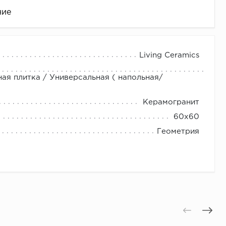
ние
Living Ceramics
ная плитка / Универсальная ( напольная/
Керамогранит
60x60
Геометрия
це