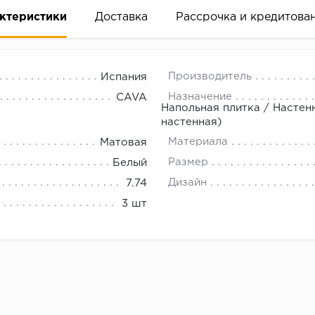
ктеристики
Доставка
Рассрочка и кредитова
Производитель
Испания
Назначение
CAVA
Напольная плитка / Настен
настенная)
Материала
Матовая
вание деньгами
Размер
Белый
Дизайн
7.74
ам за 2 минуты прямо в форме заявки на той же страни
3 шт
ине, на встрече с представителем или по СМС
рок предоставления рассрочки от 3 до 10 месяцев