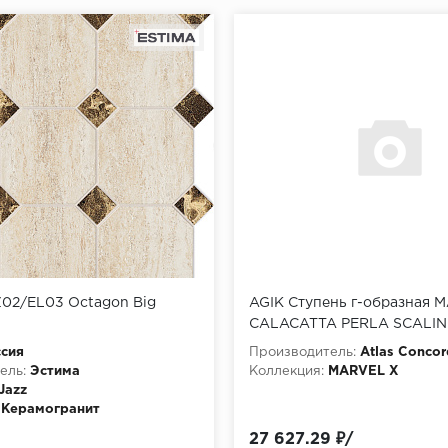
Z02/EL03 Octagon Big
AGIK Ступень г-образная 
CALACATTA PERLA SCALIN
33x120 см
сия
Производитель:
Atlas Concor
ель:
Эстима
Коллекция:
MARVEL X
Jazz
Керамогранит
и:
27 627.29 ₽/
osaic.ruМозаика