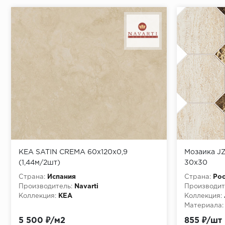
KEA SATIN CREMA 60x120x0,9
Мозаика J
(1,44м/2шт)
30x30
Страна:
Испания
Страна:
Рос
Производитель:
Navarti
Производит
Коллекция:
KEA
Коллекция:
Материала:
Особенност
5 500 ₽/м2
855 ₽/шт
http://pixm