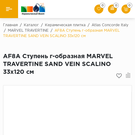
0
0
0
Назад
Главная
/
Каталог
/
Керамическая плитка
/
Atlas Concorde Italy
/
MARVEL TRAVERTINE
/
AF8A Ступень г-образная MARVEL
TRAVERTINE SAND VEIN SCALINO 33x120 см
Производители
Керамическая плитка
AF8A Ступень г-образная MARVEL
TRAVERTINE SAND VEIN SCALINO
Керамогранит
33x120 см
Мозаики
Искусственный камень
Клинкер