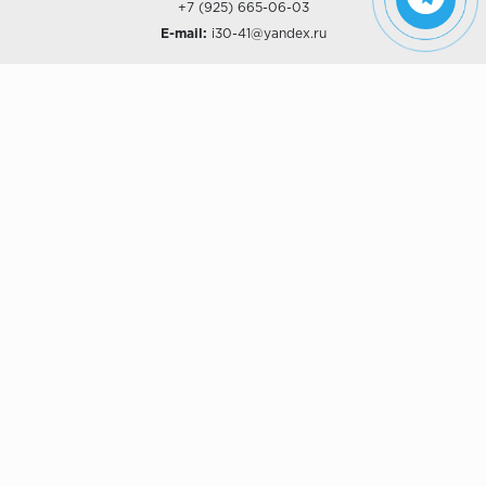
+7 (925) 665-06-03
E-mail:
i30-41@yandex.ru
О КОМПАНИИ
Наши дизайны
Хиты продаж
Магазины
О компании
Рассрочки и Кредитование
Политика конфиденциальности
ПОКУПАТЕЛЯМ
Доставка
Самовывоз
Возврат