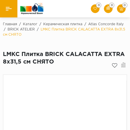
0
0
0
Назад
Главная
/
Каталог
/
Керамическая плитка
/
Atlas Concorde Italy
/
BRICK ATELIER
/
LMKC Плитка BRICK CALACATTA EXTRA 8x31,5
см СНЯТО
Производители
Керамическая плитка
LMKC Плитка BRICK CALACATTA EXTRA
8x31,5 см СНЯТО
Керамогранит
Мозаики
Искусственный камень
Клинкер