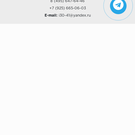
8 (495) 647-64-46
+7 (925) 665-06-03
E-mail:
i30-41@yandex.ru
О КОМПАНИИ
Наши дизайны
Хиты продаж
Магазины
О компании
Рассрочки и Кредитование
Политика конфиденциальности
ПОКУПАТЕЛЯМ
Доставка
Самовывоз
Возврат