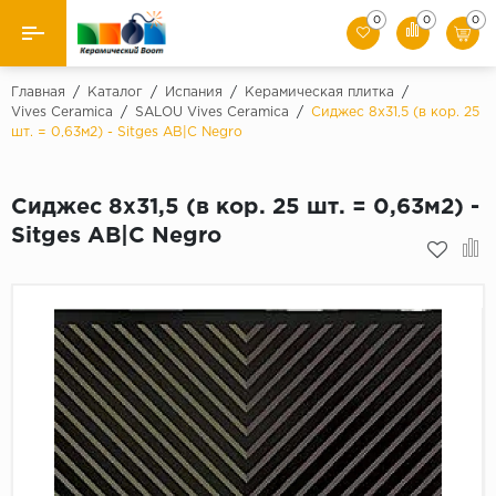
0
0
0
Назад
Главная
/
Каталог
/
Испания
/
Керамическая плитка
/
Vives Ceramica
/
SALOU Vives Ceramica
/
Сиджес 8x31,5 (в кор. 25
шт. = 0,63м2) - Sitges AB|C Negro
Производители
Керамическая плитка
Сиджес 8x31,5 (в кор. 25 шт. = 0,63м2) -
Sitges AB|C Negro
Керамогранит
Мозаики
Искусственный камень
Клинкер