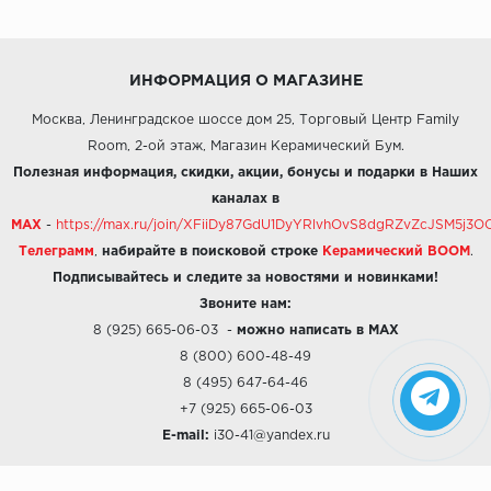
ИНФОРМАЦИЯ О МАГАЗИНЕ
Москва, Ленинградское шоссе дом 25, Торговый Центр Family
Room, 2-ой этаж, Магазин Керамический Бум.
Полезная информация, скидки, акции, бонусы и подарки в Наших
каналах в
MAX
-
https://max.ru/join/XFiiDy87GdU1DyYRlvhOvS8dgRZvZcJSM5j
Телеграмм
,
набирайте в поисковой строке
Керамический BOOM
.
Подписывайтесь и следите за новостями и новинками!
Звоните нам:
8 (925) 665-06-03
-
можно написать в MAX
8 (800) 600-48-49
8 (495) 647-64-46
+7 (925) 665-06-03
E-mail:
i30-41@yandex.ru
О КОМПАНИИ