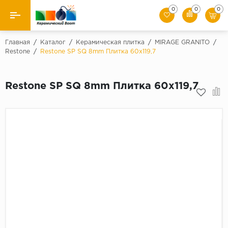
0
0
0
Назад
Главная
/
Каталог
/
Керамическая плитка
/
MIRAGE GRANITO
/
Restone
/
Restone SP SQ 8mm Плитка 60x119,7
Производители
Restone SP SQ 8mm Плитка 60x119,7
Керамическая плитка
Керамогранит
Мозаики
Искусственный камень
Клинкер