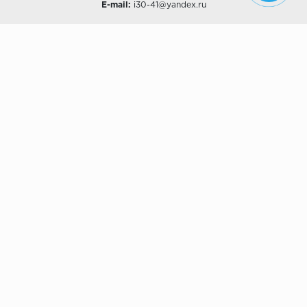
E-mail:
i30-41@yandex.ru
О КОМПАНИИ
Наши дизайны
Хиты продаж
Магазины
О компании
Рассрочки и Кредитование
Политика конфиденциальности
ПОКУПАТЕЛЯМ
Доставка
Самовывоз
Возврат