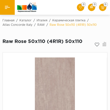
0
0
0
Назад
Главная
/
Каталог
/
Италия
/
Керамическая плитка
/
Atlas Concorde Italy
/
RAW
/
Raw Rose 50x110 (4R1R) 50x110
Производители
Raw Rose 50x110 (4R1R) 50x110
Керамическая плитка
Керамогранит
Мозаики
Искусственный камень
Клинкер