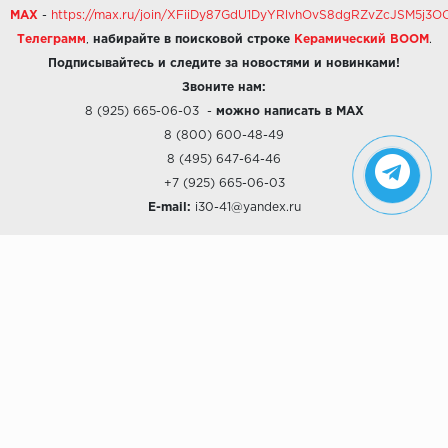
MAX
-
https://max.ru/join/XFiiDy87GdU1DyYRlvhOvS8dgRZvZcJSM5j
Телеграмм
,
набирайте в поисковой строке
Керамический BOOM
.
Подписывайтесь и следите за новостями и новинками!
Звоните нам:
8 (925) 665-06-03
-
можно написать в MAX
8 (800) 600-48-49
8 (495) 647-64-46
+7 (925) 665-06-03
E-mail:
i30-41@yandex.ru
О КОМПАНИИ
Наши дизайны
Хиты продаж
Магазины
О компании
Рассрочки и Кредитование
Политика конфиденциальности
ПОКУПАТЕЛЯМ