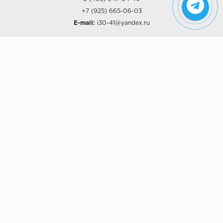
+7 (925) 665-06-03
E-mail:
i30-41@yandex.ru
О КОМПАНИИ
Наши дизайны
Хиты продаж
Магазины
О компании
Рассрочки и Кредитование
Политика конфиденциальности
ПОКУПАТЕЛЯМ
Доставка
Самовывоз
Возврат