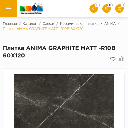
0
0
0
Назад
Главная
/
Каталог
/
Caesar
/
Керамическая плитка
/
ANIMA
/
Плитка ANIMA GRAPHITE MATT -R10B 60X120
Производители
Плитка ANIMA GRAPHITE MATT -R10B
Керамическая плитка
60X120
Керамогранит
Мозаики
Искусственный камень
Клинкер