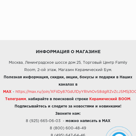
ИНФОРМАЦИЯ О МАГАЗИНЕ
Москва, Ленинградское шоссе дом 25, Торговый Центр Family
Room, 2-ой этаж, Магазин Керамический Бум.
Полезная информация, скидки, акции, бонусы и подарки в Наших
каналах в
MAX
-
https://max.ru/join/XFiiDy87GdU1DyYRlvhOvS8dgRZvZcJSM5j
Телеграмм
,
набирайте в поисковой строке
Керамический BOOM
.
Подписывайтесь и следите за новостями и новинками!
Звоните нам:
8 (925) 665-06-03
-
можно написать в MAX
8 (800) 600-48-49
8 (495) 647-64-46