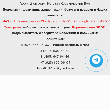
Room, 2-ой этаж, Магазин Керамический Бум.
Полезная информация, скидки, акции, бонусы и подарки в Наших
каналах в
MAX
-
https://max.ru/join/XFiiDy87GdU1DyYRlvhOvS8dgRZvZcJSM5j
Телеграмм
,
набирайте в поисковой строке
Керамический BOOM
.
Подписывайтесь и следите за новостями и новинками!
Звоните нам:
8 (925) 665-06-03
-
можно написать в MAX
8 (800) 600-48-49
8 (495) 647-64-46
+7 (925) 665-06-03
E-mail:
i30-41@yandex.ru
О КОМПАНИИ
Наши дизайны
Хиты продаж
Магазины
О компании