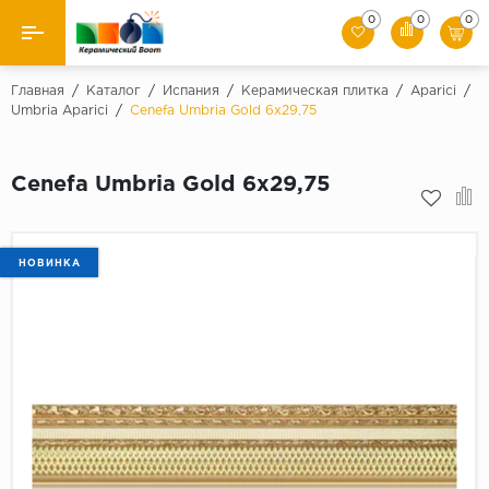
0
0
0
Назад
Главная
/
Каталог
/
Испания
/
Керамическая плитка
/
Aparici
/
Umbria Aparici
/
Cenefa Umbria Gold 6x29,75
Производители
Cenefa Umbria Gold 6x29,75
Керамическая плитка
Керамогранит
НОВИНКА
Мозаики
Искусственный камень
Клинкер