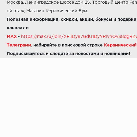
Москва, Ленинградское шоссе дом 25, Торговый Центр Fam
ой этаж, Магазин Керамический Бум.
Полезная информация, скидки, акции, бонусы и подарки
каналах в
MAX
-
https://max.ru/join/XFiiDy87GdU1DyYRlvhOvS8dg
Телеграмм
,
набирайте в поисковой строке
Керамически
Подписывайтесь и следите за новостями и новинками!
Звоните нам:
8 (925) 665-06-03
-
можно написать в MAX
8 (800) 600-48-49
8 (495) 647-64-46
+7 (925) 665-06-03
E-mail:
i30-41@yandex.ru