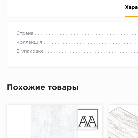
Хара
Страна
Коллекция
В упаковке
Рассрочка беспроцентная: вы не платите за пользо
Высокая вероятность одобрения: до 95%
Быстрое рассмотрение: решение от банка придет в
Похожие товары
Подписание договора доступным способом: в магаз
Одобрение за 1-2 минуты
Срок предоставления кредита от 3 до 36 месяцев С
Достаточно только паспорта