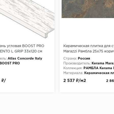
ень угловая BOOST PRO
Керамическая плитка для с
ENTO L GRIP 33x120 см
Marazzi Рамбла 25x75 кор
(12124R)
ель:
Atlas Concorde Italy
Страна:
Россия
BOOST PRO
Производитель:
Kerama Mara
Коллекция:
РАМБЛА Kerama M
Материала:
Керамическая п
 ₽/
2 537 ₽/м2
2 86