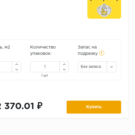
, м2
Количество
Запас на
i
упаковок:
подрезку
Без запаса
1 шт
2 370.01 ₽
Купить