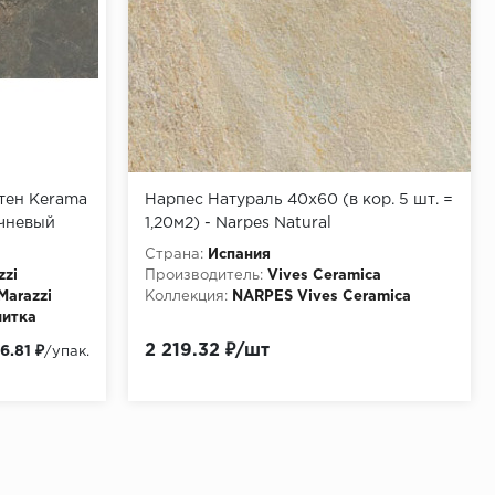
тен Kerama
Нарпес Натураль 40х60 (в кор. 5 шт. =
ичневый
1,20м2) - Narpes Natural
Страна:
Испания
zzi
Производитель:
Vives Ceramica
arazzi
Коллекция:
NARPES Vives Ceramica
литка
2 219.32 ₽/шт
6.81 ₽
/упак.