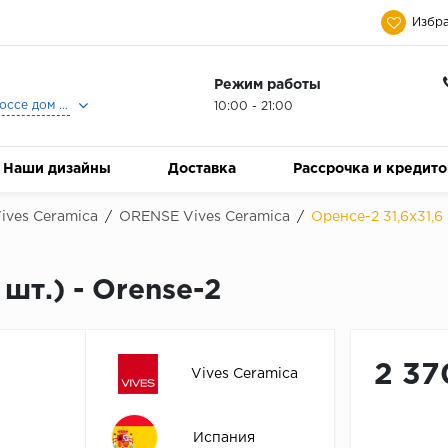
Избра
Режим работы
Москва, Ленинградское шоссе дом 25, Торговый Центр Family Room, 2-ой этаж, Магазин Керамический Бум.
10:00 - 21:00
Наши дизайны
Доставка
Рассрочка и кредит
ives Ceramica
/
ORENSE Vives Ceramica
/
Оренсе-2 31,6х31,6 
 шт.) - Orense-2
2 37
Vives Ceramica
Испания