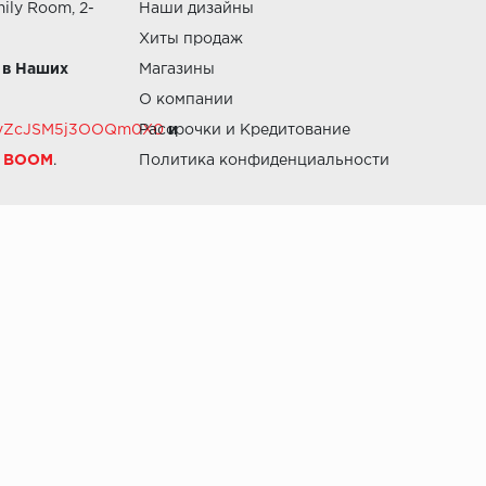
ily Room, 2-
Наши дизайны
Хиты продаж
 в Наших
Магазины
О компании
RZvZcJSM5j3OOQm0X0
Рассрочки и Кредитование
и
й BOOM
.
Политика конфиденциальности