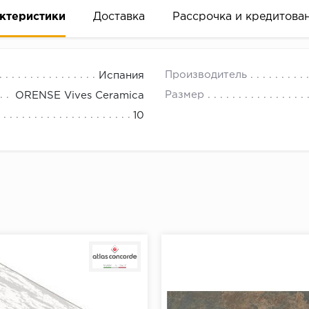
ктеристики
Доставка
Рассрочка и кредитова
Производитель
Испания
Размер
ORENSE Vives Ceramica
10
вание деньгами
ам за 2 минуты прямо в форме заявки на той же страни
ине, на встрече с представителем или по СМС
рок предоставления рассрочки от 3 до 10 месяцев