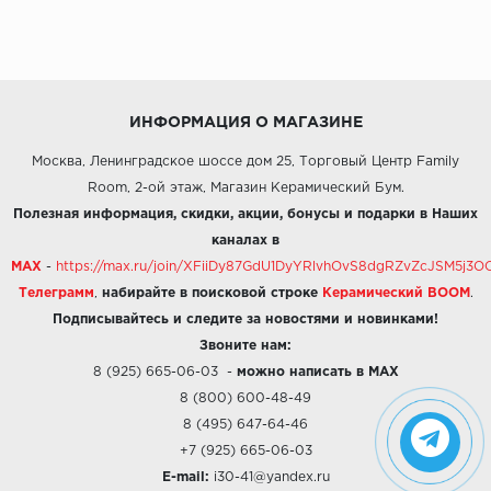
ИНФОРМАЦИЯ О МАГАЗИНЕ
Москва, Ленинградское шоссе дом 25, Торговый Центр Family
Room, 2-ой этаж, Магазин Керамический Бум.
Полезная информация, скидки, акции, бонусы и подарки в Наших
каналах в
MAX
-
https://max.ru/join/XFiiDy87GdU1DyYRlvhOvS8dgRZvZcJSM5j
Телеграмм
,
набирайте в поисковой строке
Керамический BOOM
.
Подписывайтесь и следите за новостями и новинками!
Звоните нам:
8 (925) 665-06-03
-
можно написать в MAX
8 (800) 600-48-49
8 (495) 647-64-46
+7 (925) 665-06-03
E-mail:
i30-41@yandex.ru