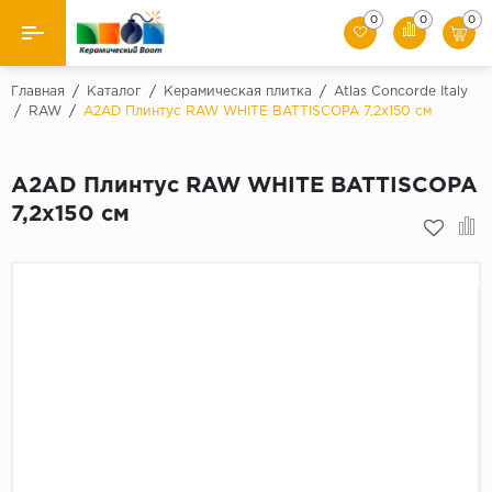
0
0
0
Назад
Главная
/
Каталог
/
Керамическая плитка
/
Atlas Concorde Italy
/
RAW
/
A2AD Плинтус RAW WHITE BATTISCOPA 7,2x150 см
Производители
A2AD Плинтус RAW WHITE BATTISCOPA
Керамическая плитка
7,2x150 см
Керамогранит
Мозаики
Искусственный камень
Клинкер