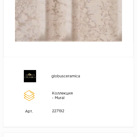
globusceramica
Коллекция
- Mural
227192
Арт.