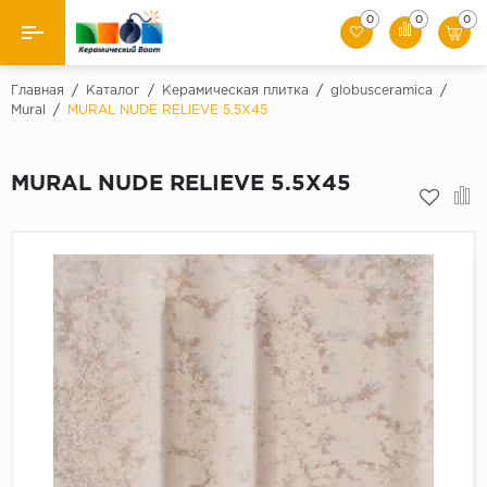
0
0
0
Назад
Главная
/
Каталог
/
Керамическая плитка
/
globusceramica
/
Mural
/
MURAL NUDE RELIEVE 5.5X45
Производители
MURAL NUDE RELIEVE 5.5X45
Керамическая плитка
Керамогранит
Мозаики
Искусственный камень
Клинкер