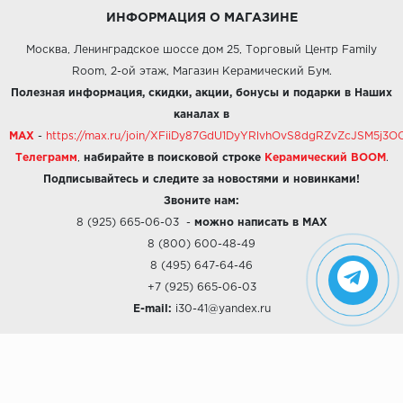
ИНФОРМАЦИЯ О МАГАЗИНЕ
Москва, Ленинградское шоссе дом 25, Торговый Центр Family
Room, 2-ой этаж, Магазин Керамический Бум.
Полезная информация, скидки, акции, бонусы и подарки в Наших
каналах в
MAX
-
https://max.ru/join/XFiiDy87GdU1DyYRlvhOvS8dgRZvZcJSM5j
Телеграмм
,
набирайте в поисковой строке
Керамический BOOM
.
Подписывайтесь и следите за новостями и новинками!
Звоните нам:
8 (925) 665-06-03
-
можно написать в MAX
8 (800) 600-48-49
8 (495) 647-64-46
+7 (925) 665-06-03
E-mail:
i30-41@yandex.ru
О КОМПАНИИ
Наши дизайны
Хиты продаж