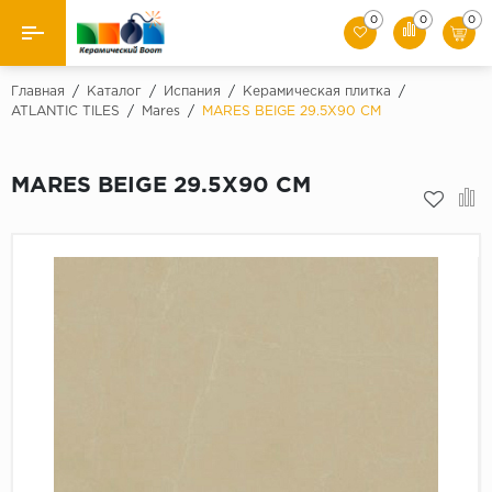
0
0
0
Назад
Главная
/
Каталог
/
Испания
/
Керамическая плитка
/
ATLANTIC TILES
/
Mares
/
MARES BEIGE 29.5X90 CM
Производители
MARES BEIGE 29.5X90 CM
Керамическая плитка
Керамогранит
Мозаики
Искусственный камень
Клинкер