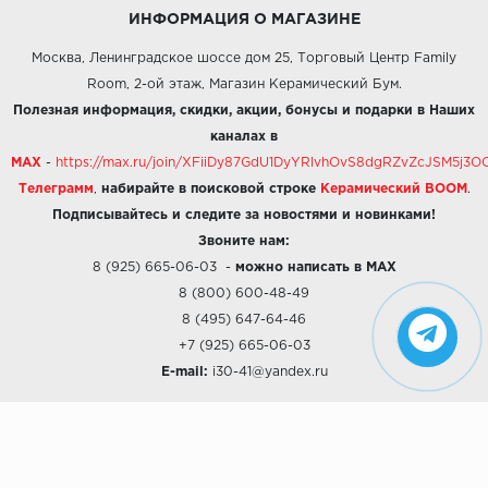
ИНФОРМАЦИЯ О МАГАЗИНЕ
Москва, Ленинградское шоссе дом 25, Торговый Центр Family
Room, 2-ой этаж, Магазин Керамический Бум.
Полезная информация, скидки, акции, бонусы и подарки в Наших
каналах в
MAX
-
https://max.ru/join/XFiiDy87GdU1DyYRlvhOvS8dgRZvZcJSM5j
Телеграмм
,
набирайте в поисковой строке
Керамический BOOM
.
Подписывайтесь и следите за новостями и новинками!
Звоните нам:
8 (925) 665-06-03
-
можно написать в MAX
8 (800) 600-48-49
8 (495) 647-64-46
+7 (925) 665-06-03
E-mail:
i30-41@yandex.ru
О КОМПАНИИ
Наши дизайны
Хиты продаж