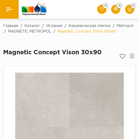
0
0
0
Назад
Главная
/
Каталог
/
Испания
/
Керамическая плитка
/
Metropol
/
MAGNETIC METROPOL
/
Magnetic Concept Vison 30x90
Производители
Magnetic Concept Vison 30x90
Керамическая плитка
Керамогранит
Мозаики
Искусственный камень
Клинкер