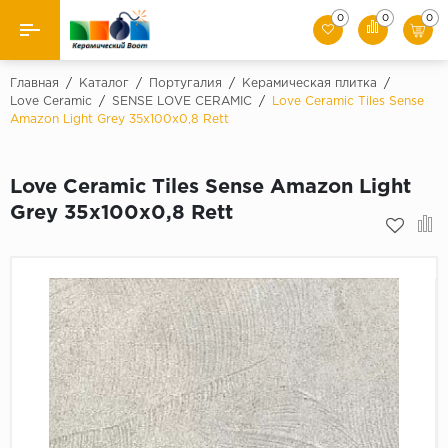
0
0
0
Назад
Главная
/
Каталог
/
Португалия
/
Керамическая плитка
/
Love Ceramic
/
SENSE LOVE CERAMIC
/
Love Ceramic Tiles Sense
Amazon Light Grey 35х100x0,8 Rett
Производители
Керамическая плитка
Love Ceramic Tiles Sense Amazon Light
Grey 35х100x0,8 Rett
Керамогранит
Мозаики
Искусственный камень
Клинкер