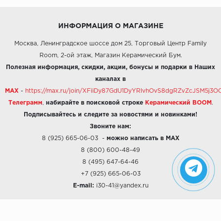
ИНФОРМАЦИЯ О МАГАЗИНЕ
Москва, Ленинградское шоссе дом 25, Торговый Центр Family
Room, 2-ой этаж, Магазин Керамический Бум.
Полезная информация, скидки, акции, бонусы и подарки в Наших
каналах в
MAX
-
https://max.ru/join/XFiiDy87GdU1DyYRlvhOvS8dgRZvZcJSM5j
Телеграмм
,
набирайте в поисковой строке
Керамический BOOM
.
Подписывайтесь и следите за новостями и новинками!
Звоните нам:
8 (925) 665-06-03
-
можно написать в MAX
8 (800) 600-48-49
8 (495) 647-64-46
+7 (925) 665-06-03
E-mail:
i30-41@yandex.ru
О КОМПАНИИ