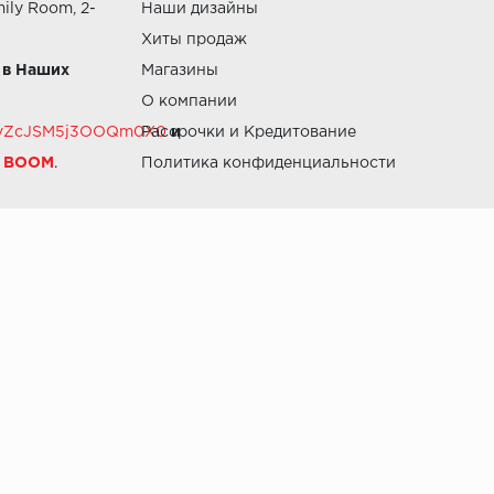
ily Room, 2-
Наши дизайны
Хиты продаж
 в Наших
Магазины
О компании
RZvZcJSM5j3OOQm0X0
Рассрочки и Кредитование
и
й BOOM
.
Политика конфиденциальности