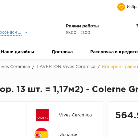
Избра
Режим работы
Москва, Ленинградское шоссе дом 25, Торговый Центр Family Room, 2-ой этаж, Магазин Керамический Бум.
10:00 - 21:00
Наши дизайны
Доставка
Рассрочка и кредит
ives Ceramica
/
LAVERTON Vives Ceramica
/
Колерне Графито 
. 13 шт. = 1,17м2) - Colerne Gr
564.
Vives Ceramica
Испания