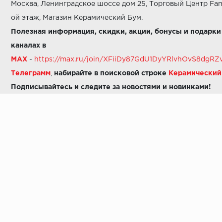
Москва, Ленинградское шоссе дом 25, Торговый Центр Fam
ой этаж, Магазин Керамический Бум.
Полезная информация, скидки, акции, бонусы и подарки
каналах в
MAX
-
https://max.ru/join/XFiiDy87GdU1DyYRlvhOvS8dg
Телеграмм
,
набирайте в поисковой строке
Керамически
Подписывайтесь и следите за новостями и новинками!
Звоните нам:
8 (925) 665-06-03
-
можно написать в MAX
8 (800) 600-48-49
8 (495) 647-64-46
+7 (925) 665-06-03
E-mail:
i30-41@yandex.ru