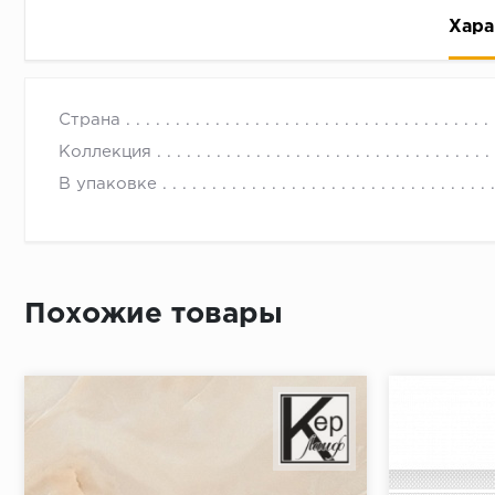
Хара
Страна
Коллекция
В упаковке
Рассрочка беспроцентная: вы не платите за пользо
Высокая вероятность одобрения: до 95%
Быстрое рассмотрение: решение от банка придет в
Похожие товары
Подписание договора доступным способом: в магаз
Одобрение за 1-2 минуты
Срок предоставления кредита от 3 до 36 месяцев С
Достаточно только паспорта