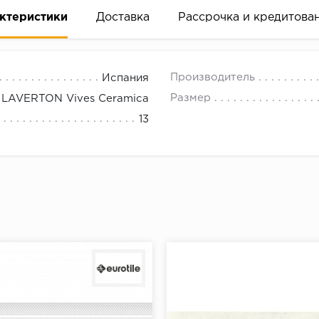
ктеристики
Доставка
Рассрочка и кредитова
Производитель
Испания
Размер
LAVERTON Vives Ceramica
13
вание деньгами
ам за 2 минуты прямо в форме заявки на той же страни
ине, на встрече с представителем или по СМС
рок предоставления рассрочки от 3 до 10 месяцев