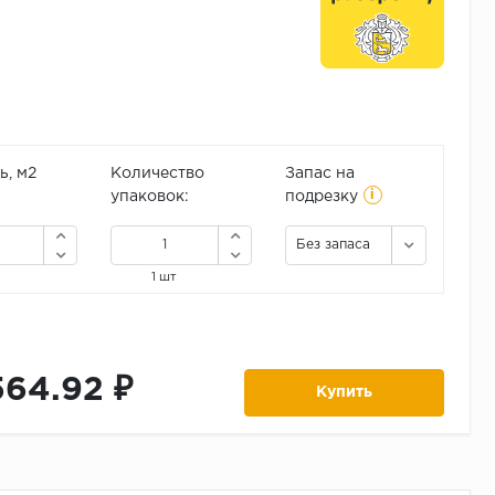
, м2
Количество
Запас на
i
упаковок:
подрезку
Без запаса
1 шт
564.92 ₽
Купить