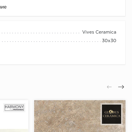
ние
Vives Ceramica
30х30
це