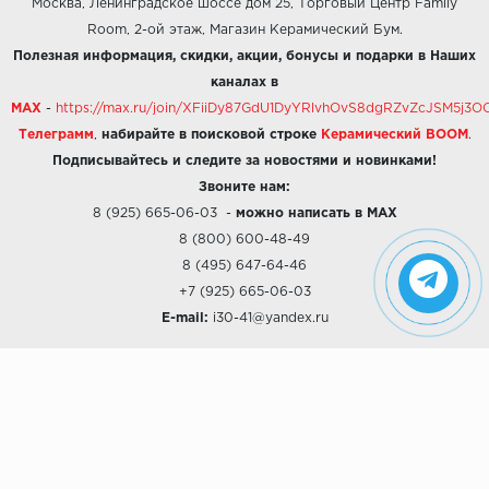
Москва, Ленинградское шоссе дом 25, Торговый Центр Family
Room, 2-ой этаж, Магазин Керамический Бум.
Полезная информация, скидки, акции, бонусы и подарки в Наших
каналах в
MAX
-
https://max.ru/join/XFiiDy87GdU1DyYRlvhOvS8dgRZvZcJSM5j
Телеграмм
,
набирайте в поисковой строке
Керамический BOOM
.
Подписывайтесь и следите за новостями и новинками!
Звоните нам:
8 (925) 665-06-03
-
можно написать в MAX
8 (800) 600-48-49
8 (495) 647-64-46
+7 (925) 665-06-03
E-mail:
i30-41@yandex.ru
О КОМПАНИИ
Наши дизайны
Хиты продаж
Магазины
О компании