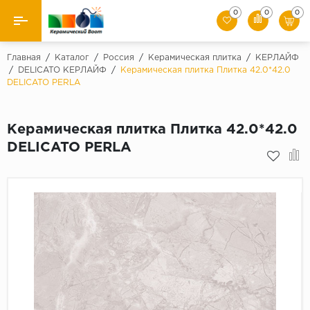
0
0
0
Назад
Главная
/
Каталог
/
Россия
/
Керамическая плитка
/
КЕРЛАЙФ
/
DELICATO КЕРЛАЙФ
/
Керамическая плитка Плитка 42.0*42.0
DELICATO PERLA
Производители
Керамическая плитка
Керамическая плитка Плитка 42.0*42.0
DELICATO PERLA
Керамогранит
Мозаики
Искусственный камень
Клинкер