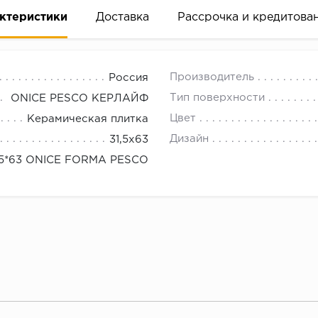
ктеристики
Доставка
Рассрочка и кредитова
Производитель
Россия
Тип поверхности
ONICE PESCO КЕРЛАЙФ
Цвет
Керамическая плитка
Дизайн
31,5x63
вание деньгами
.5*63 ONICE FORMA PESCO
ам за 2 минуты прямо в форме заявки на той же страни
ине, на встрече с представителем или по СМС
рок предоставления рассрочки от 3 до 10 месяцев