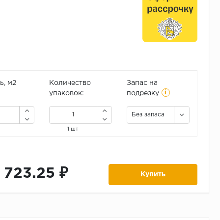
, м2
Количество
Запас на
i
упаковок:
подрезку
Без запаса
1 шт
1 723.25 ₽
Купить