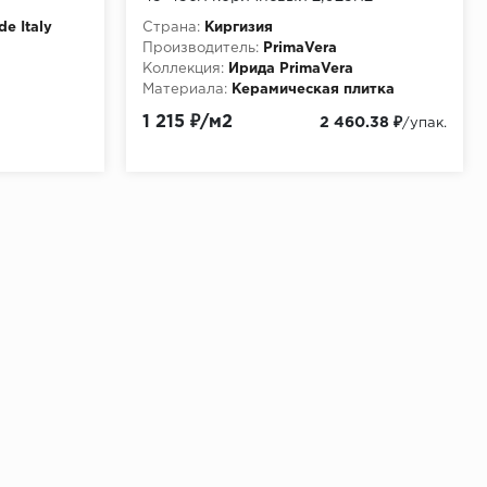
de Italy
Страна:
Киргизия
Производитель:
PrimaVera
Коллекция:
Ирида PrimaVera
Материала:
Керамическая плитка
1 215 ₽/м2
2 460.38 ₽
/упак.