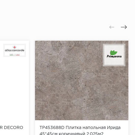
OR DECORO
TP453688D Плитка напольная Ирида
45*45см коричневый 2,025м2