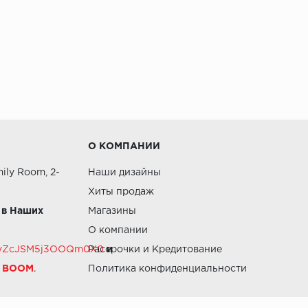
О КОМПАНИИ
ily Room, 2-
Наши дизайны
Хиты продаж
 в Наших
Магазины
О компании
RZvZcJSM5j3OOQm0X0
Рассрочки и Кредитование
и
й BOOM
.
Политика конфиденциальности