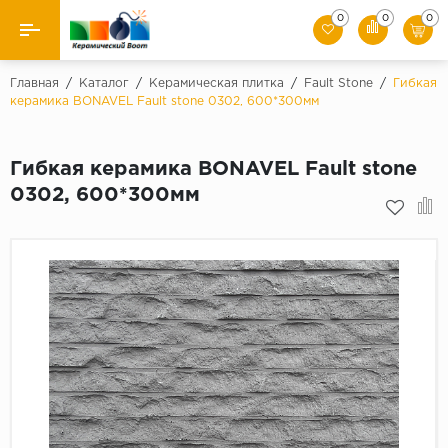
0
0
0
Назад
Главная
/
Каталог
/
Керамическая плитка
/
Fault Stone
/
Гибкая
керамика BONAVEL Fault stone 0302, 600*300мм
Производители
Гибкая керамика BONAVEL Fault stone
Керамическая плитка
0302, 600*300мм
Керамогранит
Мозаики
Искусственный камень
Клинкер