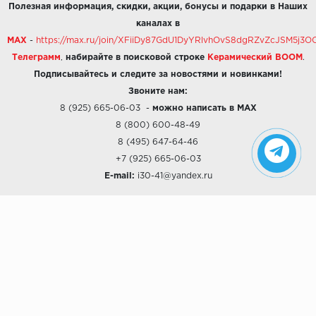
Полезная информация, скидки, акции, бонусы и подарки в Наших
каналах в
MAX
-
https://max.ru/join/XFiiDy87GdU1DyYRlvhOvS8dgRZvZcJSM5j
Телеграмм
,
набирайте в поисковой строке
Керамический BOOM
.
Подписывайтесь и следите за новостями и новинками!
Звоните нам:
8 (925) 665-06-03
-
можно написать в MAX
8 (800) 600-48-49
8 (495) 647-64-46
+7 (925) 665-06-03
E-mail:
i30-41@yandex.ru
О КОМПАНИИ
Наши дизайны
Хиты продаж
Магазины
О компании
Рассрочки и Кредитование
Политика конфиденциальности