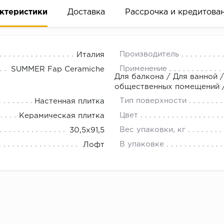
ктеристики
Доставка
Рассрочка и кредитова
Производитель
Италия
Применение
SUMMER Fap Ceramiche
Для балкона / Для ванной /
общественных помещений / 
Тип поверхности
Настенная плитка
вание деньгами
Цвет
Керамическая плитка
Вес упаковки, кг
30,5x91,5
ам за 2 минуты прямо в форме заявки на той же страни
В упаковке
Лофт
ине, на встрече с представителем или по СМС
рок предоставления рассрочки от 3 до 10 месяцев