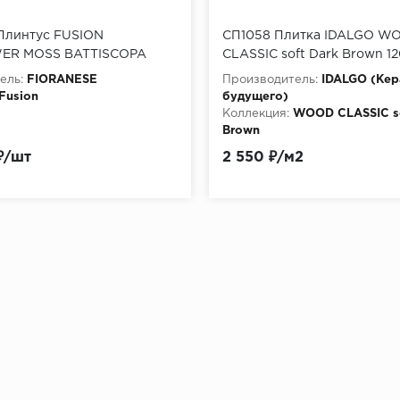
линтус FUSION
СП1058 Плитка IDALGO W
ER MOSS BATTISCOPA
CLASSIC soft Dark Brown 120
MATT RETT 7,5x60,4 см
(LMR)_ (k54_05)_ID9022N
ель:
FIORANESE
Производитель:
IDALGO (Ке
Fusion
будущего)
Коллекция:
WOOD CLASSIC so
Brown
₽/шт
2 550 ₽/м2