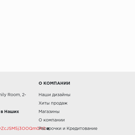
О КОМПАНИИ
ily Room, 2-
Наши дизайны
Хиты продаж
 в Наших
Магазины
О компании
RZvZcJSM5j3OOQm0X0
Рассрочки и Кредитование
и