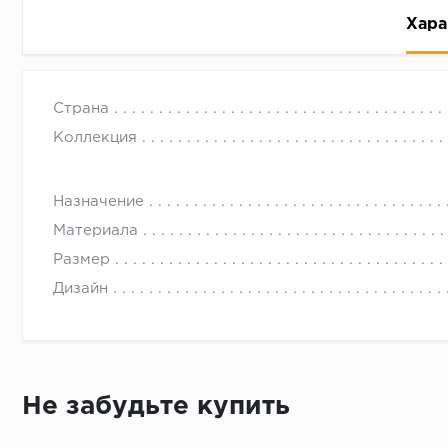
Хара
Страна
Коллекция
Назначение
Рассрочка беспроцентная: вы не платите за пользо
Материала
Высокая вероятность одобрения: до 95%
Размер
Быстрое рассмотрение: решение от банка придет в
Дизайн
Подписание договора доступным способом: в магаз
Одобрение за 1-2 минуты
Срок предоставления кредита от 3 до 36 месяцев С
Достаточно только паспорта
Не забудьте купить