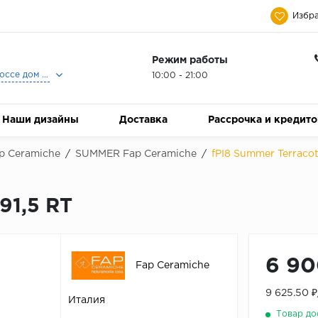
Избра
Режим работы
Москва, Ленинградское шоссе дом 25, Торговый Центр Family Room, 2-ой этаж, Магазин Керамический Бум.
10:00 - 21:00
Наши дизайны
Доставка
Рассрочка и кредит
p Ceramiche
/
SUMMER Fap Ceramiche
/
fPI8 Summer Terracot
91,5 RT
6 90
Fap Ceramiche
9 625.50 
Италия
Товар до