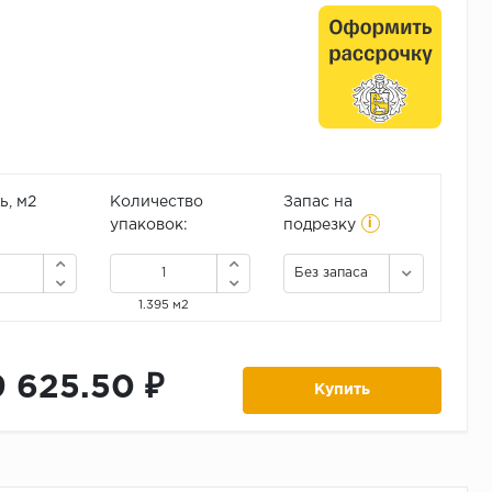
, м2
Количество
Запас на
i
упаковок:
подрезку
Без запаса
1.395 м2
9 625.50 ₽
Купить