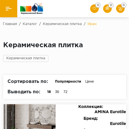
0
0
0
Назад
Главная
/
Каталог
/
Керамическая плитка
/
Иран
Производители
Керамическая плитка
Керамическая плитка
Керамическая плитка
Керамогранит
Мозаики
Сортировать по:
Популярности
Цене
Искусственный камень
Выводить по:
18
36
72
Клинкер
Коллекция:
AMINA Eurotile
Бренд:
Eurotile