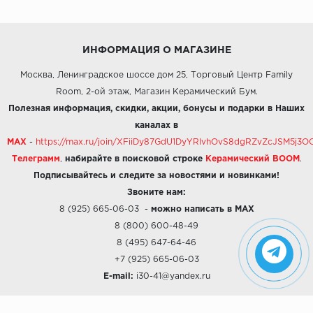
ИНФОРМАЦИЯ О МАГАЗИНЕ
Москва, Ленинградское шоссе дом 25, Торговый Центр Family
Room, 2-ой этаж, Магазин Керамический Бум.
Полезная информация, скидки, акции, бонусы и подарки в Наших
каналах в
MAX
-
https://max.ru/join/XFiiDy87GdU1DyYRlvhOvS8dgRZvZcJSM5j
Телеграмм
,
набирайте в поисковой строке
Керамический BOOM
.
Подписывайтесь и следите за новостями и новинками!
Звоните нам:
8 (925) 665-06-03
-
можно написать в MAX
8 (800) 600-48-49
8 (495) 647-64-46
+7 (925) 665-06-03
E-mail:
i30-41@yandex.ru
О КОМПАНИИ