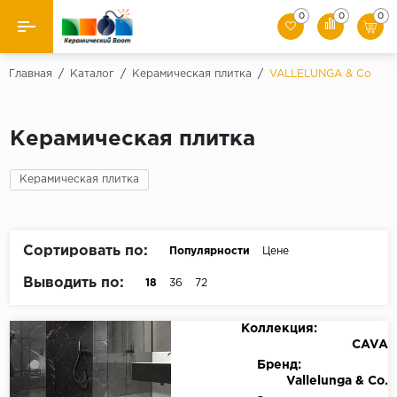
0
0
0
Назад
Главная
/
Каталог
/
Керамическая плитка
/
VALLELUNGA & Co
Производители
Керамическая плитка
Керамическая плитка
Керамическая плитка
Керамогранит
Мозаики
Сортировать по:
Популярности
Цене
Искусственный камень
Выводить по:
18
36
72
Клинкер
Коллекция:
CAVA
Бренд:
Vallelunga & Co.