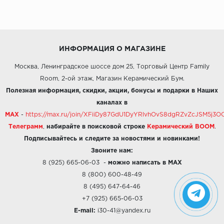
ИНФОРМАЦИЯ О МАГАЗИНЕ
Москва, Ленинградское шоссе дом 25, Торговый Центр Family
Room, 2-ой этаж, Магазин Керамический Бум.
Полезная информация, скидки, акции, бонусы и подарки в Наших
каналах в
MAX
-
https://max.ru/join/XFiiDy87GdU1DyYRlvhOvS8dgRZvZcJSM5j
Телеграмм
,
набирайте в поисковой строке
Керамический BOOM
.
Подписывайтесь и следите за новостями и новинками!
Звоните нам:
8 (925) 665-06-03
-
можно написать в MAX
8 (800) 600-48-49
8 (495) 647-64-46
+7 (925) 665-06-03
E-mail:
i30-41@yandex.ru