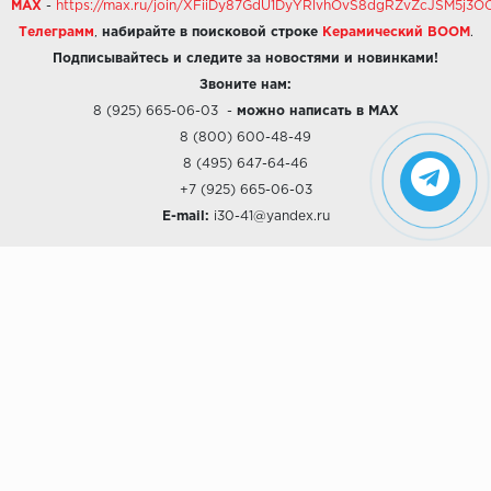
MAX
-
https://max.ru/join/XFiiDy87GdU1DyYRlvhOvS8dgRZvZcJSM5j
Телеграмм
,
набирайте в поисковой строке
Керамический BOOM
.
Подписывайтесь и следите за новостями и новинками!
Звоните нам:
8 (925) 665-06-03
-
можно написать в MAX
8 (800) 600-48-49
8 (495) 647-64-46
+7 (925) 665-06-03
E-mail:
i30-41@yandex.ru
О КОМПАНИИ
Наши дизайны
Хиты продаж
Магазины
О компании
Рассрочки и Кредитование
Политика конфиденциальности
ПОКУПАТЕЛЯМ