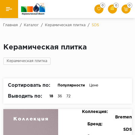
0
0
0
Назад
Главная
/
Каталог
/
Керамическая плитка
/
SDS
Производители
Керамическая плитка
Керамическая плитка
Керамическая плитка
Керамогранит
Мозаики
Сортировать по:
Популярности
Цене
Искусственный камень
Выводить по:
18
36
72
Клинкер
Коллекция:
Bremen
Бренд:
SDS