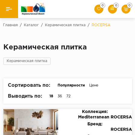
0
0
0
Назад
Главная
/
Каталог
/
Керамическая плитка
/
ROCERSA
Производители
Керамическая плитка
Керамическая плитка
Керамическая плитка
Керамогранит
Мозаики
Сортировать по:
Популярности
Цене
Искусственный камень
Выводить по:
18
36
72
Клинкер
Коллекция:
Mediterranean ROCERSA
Бренд:
ROCERSA