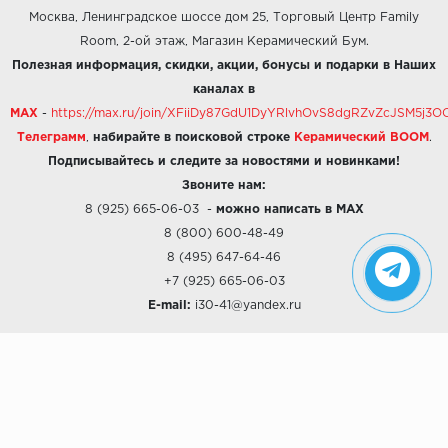
Москва, Ленинградское шоссе дом 25, Торговый Центр Family
Room, 2-ой этаж, Магазин Керамический Бум.
Полезная информация, скидки, акции, бонусы и подарки в Наших
каналах в
MAX
-
https://max.ru/join/XFiiDy87GdU1DyYRlvhOvS8dgRZvZcJSM5j
Телеграмм
,
набирайте в поисковой строке
Керамический BOOM
.
Подписывайтесь и следите за новостями и новинками!
Звоните нам:
8 (925) 665-06-03
-
можно написать в MAX
8 (800) 600-48-49
8 (495) 647-64-46
+7 (925) 665-06-03
E-mail:
i30-41@yandex.ru
О КОМПАНИИ
Наши дизайны
Хиты продаж
Магазины