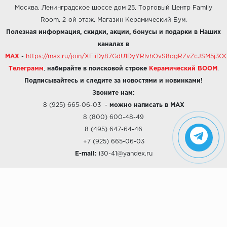
Москва, Ленинградское шоссе дом 25, Торговый Центр Family
Room, 2-ой этаж, Магазин Керамический Бум.
Полезная информация, скидки, акции, бонусы и подарки в Наших
каналах в
MAX
-
https://max.ru/join/XFiiDy87GdU1DyYRlvhOvS8dgRZvZcJSM5j
Телеграмм
,
набирайте в поисковой строке
Керамический BOOM
.
Подписывайтесь и следите за новостями и новинками!
Звоните нам:
8 (925) 665-06-03
-
можно написать в MAX
8 (800) 600-48-49
8 (495) 647-64-46
+7 (925) 665-06-03
E-mail:
i30-41@yandex.ru
О КОМПАНИИ
Наши дизайны
Хиты продаж
Магазины