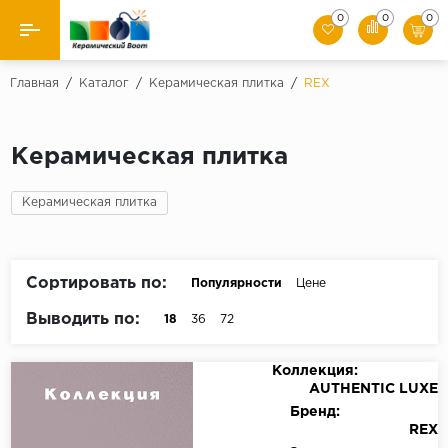
0
0
0
Назад
Главная
/
Каталог
/
Керамическая плитка
/
REX
Производители
Керамическая плитка
Керамическая плитка
Керамическая плитка
Керамогранит
Мозаики
Сортировать по:
Популярности
Цене
Искусственный камень
Выводить по:
18
36
72
Клинкер
Коллекция:
AUTHENTIC LUXE
Бренд:
REX