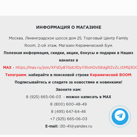
ИНФОРМАЦИЯ О МАГАЗИНЕ
Москва, Ленинградское шоссе дом 25, Торговый Центр Family
Room, 2-ой этаж, Магазин Керамический Бум.
Полезная информация, скидки, акции, бонусы и подарки в Наших
каналах в
MAX
-
https://max.ru/join/XFiiDy87GdU1DyYRlvhOvS8dgRZvZcJSM5j
Телеграмм
,
набирайте в поисковой строке
Керамический BOOM
.
Подписывайтесь и следите за новостями и новинками!
Звоните нам:
8 (925) 665-06-03
-
можно написать в MAX
8 (800) 600-48-49
8 (495) 647-64-46
+7 (925) 665-06-03
E-mail:
i30-41@yandex.ru