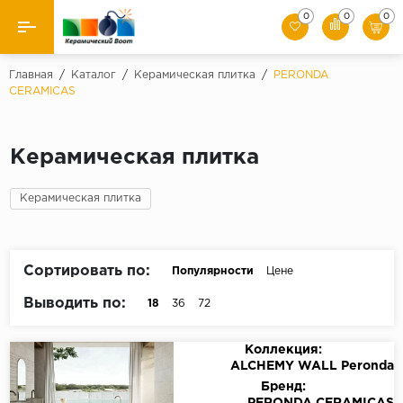
0
0
0
Назад
Главная
/
Каталог
/
Керамическая плитка
/
PERONDA
CERAMICAS
Производители
Керамическая плитка
Керамическая плитка
Керамогранит
Керамическая плитка
Мозаики
Сортировать по:
Популярности
Цене
Искусственный камень
Выводить по:
18
36
72
Клинкер
Коллекция:
ALCHEMY WALL Peronda
Бренд: