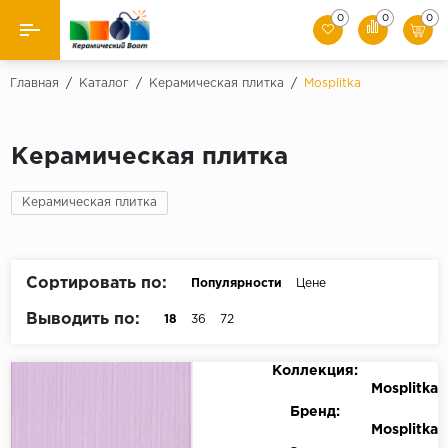
0
0
0
Назад
Главная
/
Каталог
/
Керамическая плитка
/
Mosplitka
Производители
Керамическая плитка
Керамическая плитка
Керамическая плитка
Керамогранит
Мозаики
Сортировать по:
Популярности
Цене
Искусственный камень
Выводить по:
18
36
72
Клинкер
Коллекция:
Mosplitka
Бренд:
Mosplitka