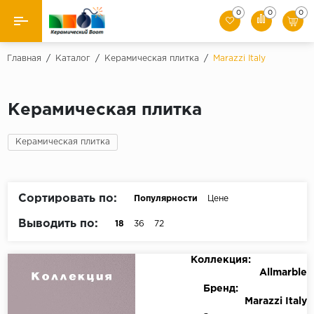
0
0
0
Назад
Главная
/
Каталог
/
Керамическая плитка
/
Marazzi Italy
Производители
Керамическая плитка
Керамическая плитка
Керамическая плитка
Керамогранит
Мозаики
Сортировать по:
Популярности
Цене
Искусственный камень
Выводить по:
18
36
72
Клинкер
Коллекция:
Allmarble
Бренд:
Marazzi Italy