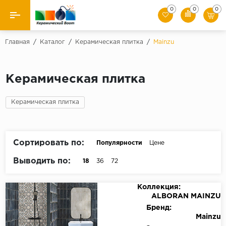
0
0
0
Назад
Главная
/
Каталог
/
Керамическая плитка
/
Mainzu
Производители
Керамическая плитка
Керамическая плитка
Керамическая плитка
Керамогранит
Мозаики
Сортировать по:
Популярности
Цене
Искусственный камень
Выводить по:
18
36
72
Клинкер
Коллекция:
ALBORAN MAINZU
Бренд:
Mainzu