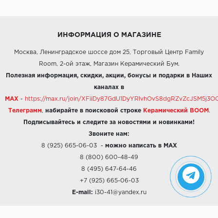
ИНФОРМАЦИЯ О МАГАЗИНЕ
Москва, Ленинградское шоссе дом 25, Торговый Центр Family
Room, 2-ой этаж, Магазин Керамический Бум.
Полезная информация, скидки, акции, бонусы и подарки в Наших
каналах в
MAX
-
https://max.ru/join/XFiiDy87GdU1DyYRlvhOvS8dgRZvZcJSM5j
Телеграмм
,
набирайте в поисковой строке
Керамический BOOM
.
Подписывайтесь и следите за новостями и новинками!
Звоните нам:
8 (925) 665-06-03
-
можно написать в MAX
8 (800) 600-48-49
8 (495) 647-64-46
+7 (925) 665-06-03
E-mail:
i30-41@yandex.ru
О КОМПАНИИ