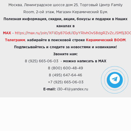
Москва, Ленинградское шоссе дом 25, Торговый Центр Family
Room, 2-ой этаж, Магазин Керамический Бум.
Полезная информация, скидки, акции, бонусы и подарки в Наших
каналах в
MAX
-
https://max.ru/join/XFiiDy87GdU1DyYRlvhOvS8dgRZvZcJSM5j
Телеграмм
,
набирайте в поисковой строке
Керамический BOOM
.
Подписывайтесь и следите за новостями и новинками!
Звоните нам:
8 (925) 665-06-03
-
можно написать в MAX
8 (800) 600-48-49
8 (495) 647-64-46
+7 (925) 665-06-03
E-mail:
i30-41@yandex.ru
О КОМПАНИИ
Наши дизайны
Хиты продаж
Магазины