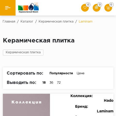
0
0
0
Назад
Главная
/
Каталог
/
Керамическая плитка
/
Laminam
Производители
Керамическая плитка
Керамическая плитка
Керамическая плитка
Керамогранит
Мозаики
Сортировать по:
Популярности
Цене
Искусственный камень
Выводить по:
18
36
72
Клинкер
Коллекция:
Hado
Бренд:
Laminam