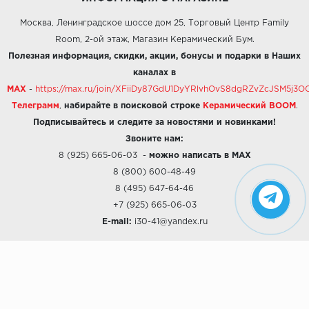
Москва, Ленинградское шоссе дом 25, Торговый Центр Family
Room, 2-ой этаж, Магазин Керамический Бум.
Полезная информация, скидки, акции, бонусы и подарки в Наших
каналах в
MAX
-
https://max.ru/join/XFiiDy87GdU1DyYRlvhOvS8dgRZvZcJSM5j
Телеграмм
,
набирайте в поисковой строке
Керамический BOOM
.
Подписывайтесь и следите за новостями и новинками!
Звоните нам:
8 (925) 665-06-03
-
можно написать в MAX
8 (800) 600-48-49
8 (495) 647-64-46
+7 (925) 665-06-03
E-mail:
i30-41@yandex.ru
О КОМПАНИИ
Наши дизайны
Хиты продаж
Магазины