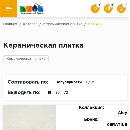
0
0
0
Назад
Главная
/
Каталог
/
Керамическая плитка
/
KERATILE
Производители
Керамическая плитка
Керамическая плитка
Керамическая плитка
Керамогранит
Мозаики
Сортировать по:
Популярности
Цене
Искусственный камень
Выводить по:
18
36
72
Клинкер
Коллекция:
Aley
Бренд:
KERATILE