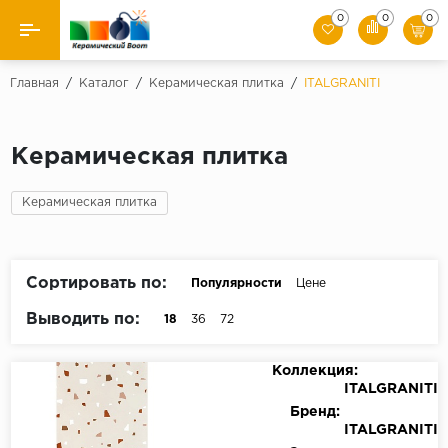
0
0
0
Назад
Главная
/
Каталог
/
Керамическая плитка
/
ITALGRANITI
Производители
Керамическая плитка
Керамическая плитка
Керамическая плитка
Керамогранит
Мозаики
Сортировать по:
Популярности
Цене
Искусственный камень
Выводить по:
18
36
72
Клинкер
Коллекция:
ITALGRANITI
Бренд:
ITALGRANITI