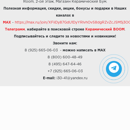
Room, 2-ой этаж, Магазин Керамический Бум.
Полезная информация, скидки, акции, бонусы и подарки в Наших
каналах в
MAX
-
https://max.ru/join/XFiiDy87GdU1DyYRlvhOvS8dgRZvZcJSM5j
Телеграмм
,
набирайте в поисковой строке
Керамический BOOM
.
Подписывайтесь и следите за новостями и новинками!
Звоните нам:
8 (925) 665-06-03
-
можно написать в MAX
8 (800) 600-48-49
8 (495) 647-64-46
+7 (925) 665-06-03
E-mail:
i30-41@yandex.ru
О КОМПАНИИ
Наши дизайны
Хиты продаж
Магазины
О компании
Рассрочки и Кредитование