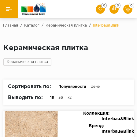
0
0
0
Назад
Главная
/
Каталог
/
Керамическая плитка
/
Interbau&Blink
Производители
Керамическая плитка
Керамическая плитка
Керамическая плитка
Керамогранит
Мозаики
Сортировать по:
Популярности
Цене
Искусственный камень
Выводить по:
18
36
72
Клинкер
Коллекция:
Interbau&Blink
Бренд:
Interbau&Blink