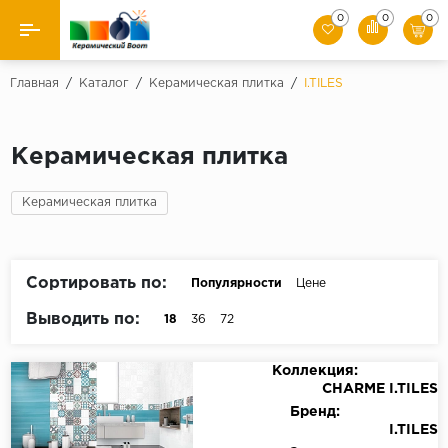
0
0
0
Назад
Главная
/
Каталог
/
Керамическая плитка
/
I.TILES
Производители
Керамическая плитка
Керамическая плитка
Керамическая плитка
Керамогранит
Мозаики
Сортировать по:
Популярности
Цене
Искусственный камень
Выводить по:
18
36
72
Клинкер
Коллекция:
CHARME I.TILES
Бренд:
I.TILES