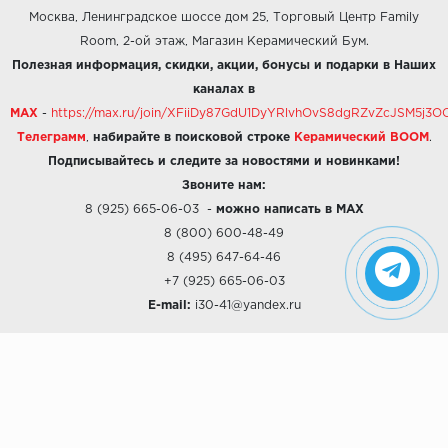
Москва, Ленинградское шоссе дом 25, Торговый Центр Family
Room, 2-ой этаж, Магазин Керамический Бум.
Полезная информация, скидки, акции, бонусы и подарки в Наших
каналах в
MAX
-
https://max.ru/join/XFiiDy87GdU1DyYRlvhOvS8dgRZvZcJSM5j
Телеграмм
,
набирайте в поисковой строке
Керамический BOOM
.
Подписывайтесь и следите за новостями и новинками!
Звоните нам:
8 (925) 665-06-03
-
можно написать в MAX
8 (800) 600-48-49
8 (495) 647-64-46
+7 (925) 665-06-03
E-mail:
i30-41@yandex.ru
О КОМПАНИИ
Наши дизайны
Хиты продаж
Магазины