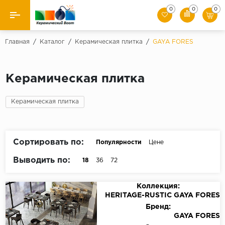
0
0
0
Назад
Главная
/
Каталог
/
Керамическая плитка
/
GAYA FORES
Производители
Керамическая плитка
Керамическая плитка
Керамическая плитка
Керамогранит
Мозаики
Сортировать по:
Популярности
Цене
Искусственный камень
Выводить по:
18
36
72
Клинкер
Коллекция:
HERITAGE-RUSTIC GAYA FORES
Бренд:
GAYA FORES