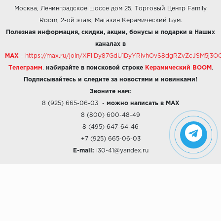
Москва, Ленинградское шоссе дом 25, Торговый Центр Family
Room, 2-ой этаж, Магазин Керамический Бум.
Полезная информация, скидки, акции, бонусы и подарки в Наших
каналах в
MAX
-
https://max.ru/join/XFiiDy87GdU1DyYRlvhOvS8dgRZvZcJSM5j
Телеграмм
,
набирайте в поисковой строке
Керамический BOOM
.
Подписывайтесь и следите за новостями и новинками!
Звоните нам:
8 (925) 665-06-03
-
можно написать в MAX
8 (800) 600-48-49
8 (495) 647-64-46
+7 (925) 665-06-03
E-mail:
i30-41@yandex.ru
О КОМПАНИИ
Наши дизайны
Хиты продаж
Магазины